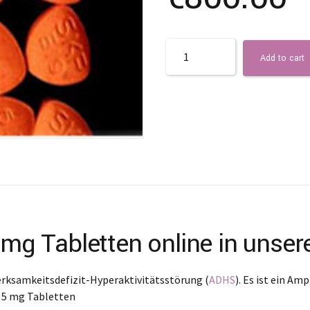
Quantity
Add to cart
5 mg Tabletten online in uns
rksamkeitsdefizit-Hyperaktivitätsstörung (
ADHS
). Es ist ein A
n 5 mg Tabletten