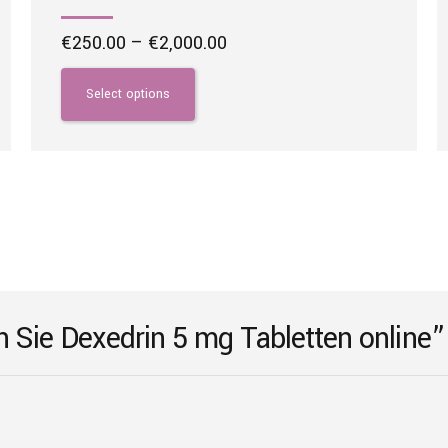
Price
€
250.00
–
€
2,000.00
range:
This
€250.00
product
Select options
through
has
€2,000.00
multiple
variants.
The
options
may
be
chosen
on
en Sie Dexedrin 5 mg Tabletten online”
the
product
page