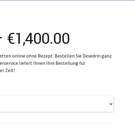
enčina
enščina
体)
Price
–
€
1,400.00
range:
etten online ohne Rezept. Bestellen Sie Dexedrin ganz
erservice liefert Ihnen Ihre Bestellung für
€300.00
r Zeit!
through
€1,400.00