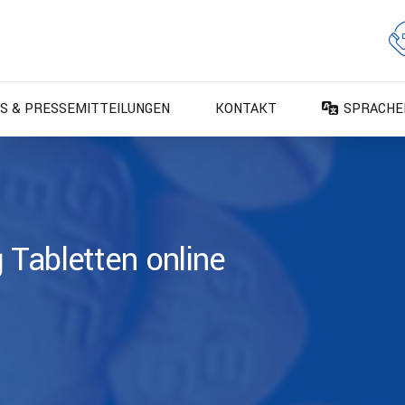
S & PRESSEMITTEILUNGEN
KONTAKT
SPRACHE
DA – Dan
DE – Deu
EN – Engl
ES – Espa
 Tabletten online
FR – Fran
FI – Suom
IT – Italia
NO – Nors