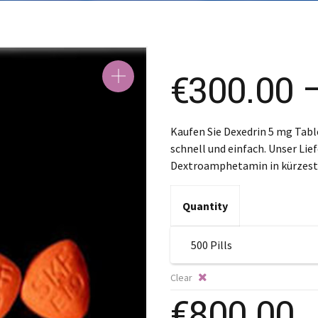
SK – Slov
SL – Slov
中文 (简
€
300.00
Kaufen Sie Dexedrin 5 mg Tabl
schnell und einfach. Unser Lief
Dextroamphetamin in kürzeste
Quantity
Clear
€
800.00