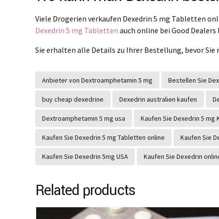
Viele Drogerien verkaufen Dexedrin 5 mg Tabletten onli
Dexedrin 5 mg Tabletten
auch online bei Good Dealers
Sie erhalten alle Details zu Ihrer Bestellung, bevor S
Anbieter von Dextroamphetamin 5 mg
Bestellen Sie Dex
buy cheap dexedrine
Dexedrin australien kaufen
D
Dextroamphetamin 5 mg usa
Kaufen Sie Dexedrin 5 mg
Kaufen Sie Dexedrin 5 mg Tabletten online
Kaufen Sie D
Kaufen Sie Dexedrin 5mg USA
Kaufen Sie Dexedrin onlin
Related products