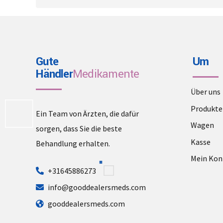
Gute
Um
Händler
Medikamente
Über uns
Produkte
Ein Team von Ärzten, die dafür
Wagen
sorgen, dass Sie die beste
Kasse
Behandlung erhalten.
Mein Kon
+31645886273
info@gooddealersmeds.com
gooddealersmeds.com