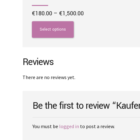
Price
€
180.00
–
€
1,500.00
range:
This
€180.00
product
Select options
through
has
€1,500.00
multiple
variants.
The
Reviews
options
may
There are no reviews yet.
be
chosen
on
Be the first to review “Kauf
the
product
page
You must be
logged in
to post a review.