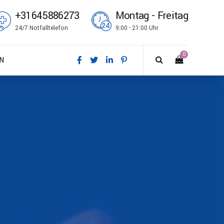
+31645886273
Montag - Freitag
24/7 Notfalltelefon
9:00 - 21:00 Uhr
0
N
sk
tsch
ish
ñol
çais
i
no
k bokmål