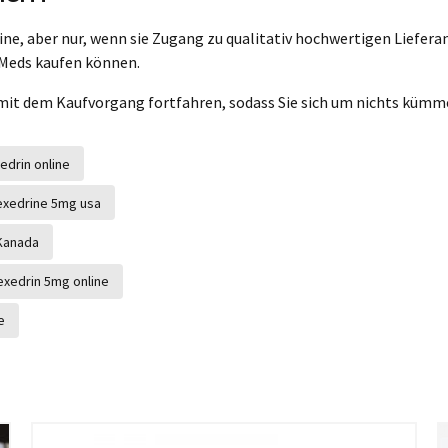
ne, aber nur, wenn sie Zugang zu qualitativ hochwertigen Lieferan
 Meds kaufen können.
ie mit dem Kaufvorgang fortfahren, sodass Sie sich um nichts küm
edrin online
exedrine 5mg usa
 Kanada
exedrin 5mg online
e