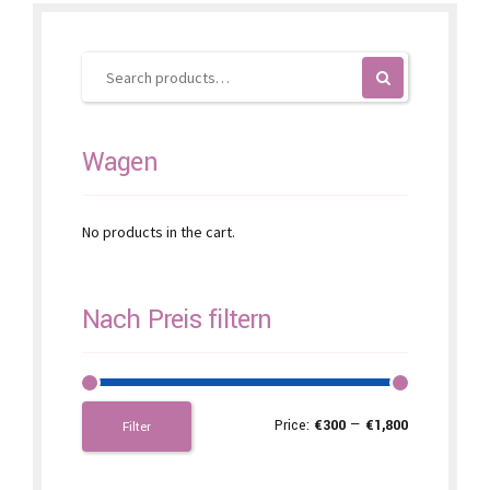
be
chosen
on
the
product
page
Wagen
No products in the cart.
Nach Preis filtern
Price:
€300
—
€1,800
Filter