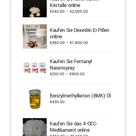
Kristalle online
Price
€
240.00
–
€
2,000.00
range:
€240.00
Kaufen Sie Dexedrin Er Pillen
through
online
€2,000.00
Price
€
380.00
–
€
1,800.00
range:
€380.00
Kaufen Sie Fentanyl
through
Nasenspray
€1,800.00
Price
€
250.00
–
€
900.00
range:
€250.00
through
Benzylmethylketon (BMK) Öl
€900.00
€
430.00
Kaufen Sie das 4-CEC-
Medikament online