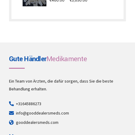
Price
€
460.00
–
€
5,650.00
range:
€460.00
through
€5,650.00
Gute Händler
Medikamente
Ein Team von Ärzten, die dafür sorgen, dass Sie die beste
Behandlung erhalten.
+31645886273
info@gooddealersmeds.com
gooddealersmeds.com