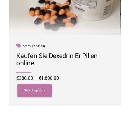
Stimulanzien
Kaufen Sie Dexedrin Er Pillen
online
Price
€
380.00
–
€
1,800.00
range:
This
€380.00
product
Select options
through
has
€1,800.00
multiple
variants.
The
options
may