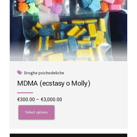
Droghe psichedeliche
MDMA (ecstasy o Molly)
Price
€
300.00
–
€
3,000.00
range:
This
€300.00
product
Select options
through
has
€3,000.00
multiple
variants.