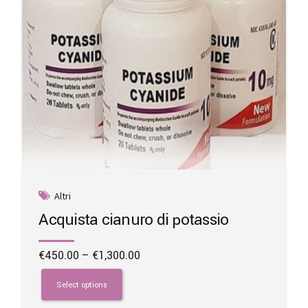
the
product
page
Altri
Acquista cianuro di potassio
Price
€
450.00
–
€
1,300.00
range:
This
€450.00
product
Select options
through
has