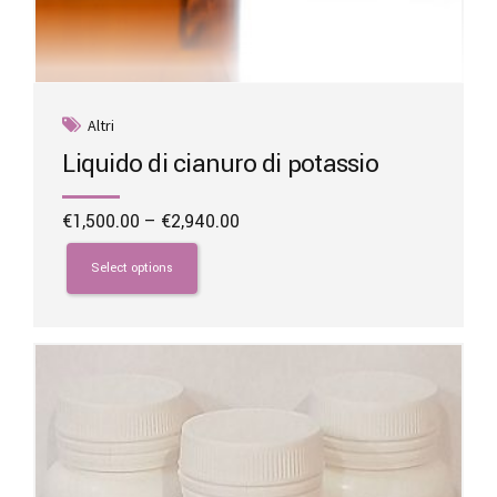
Altri
Liquido di cianuro di potassio
Price
€
1,500.00
–
€
2,940.00
range:
This
€1,500.00
product
Select options
through
has
€2,940.00
multiple
variants.
The
options
may
be
chosen
on