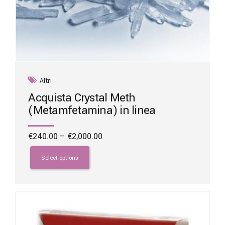
Altri
Acquista Crystal Meth
(Metamfetamina) in linea
Price
€
240.00
–
€
2,000.00
range:
This
€240.00
product
Select options
through
has
€2,000.00
multiple
variants.
The
options
may