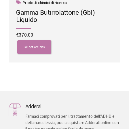
Prodotti chimici di ricerca
Gamma Butirrolattone (Gbl)
Liquido
€
370.00
This
product
Select options
has
multiple
variants.
The
options
may
be
chosen
on
Adderall
the
product
Farmaci comprovati per il trattamento dell'ADHD e
page
della narcolessia, puoi acquistare Adderall online con
il nostro negozio online facile da usare.