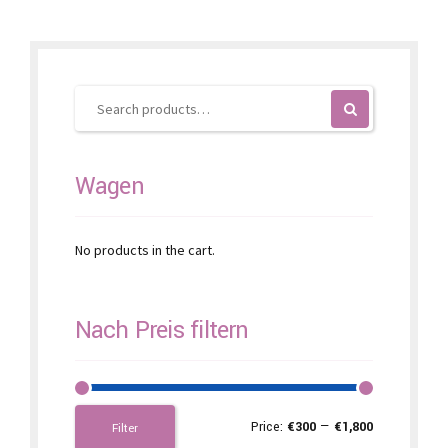
options
may
be
chosen
on
the
product
page
Wagen
No products in the cart.
Nach Preis filtern
Price:
€300
—
€1,800
Filter