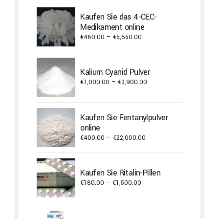
Kaufen Sie das 4-CEC-
Medikament online
Price
€
460.00
–
€
5,650.00
range:
€460.00
through
Kalium Cyanid Pulver
€5,650.00
Price
€
1,000.00
–
€
3,900.00
range:
€1,000.00
through
Kaufen Sie Fentanylpulver
€3,900.00
online
Price
€
400.00
–
€
22,000.00
range:
€400.00
through
Kaufen Sie Ritalin-Pillen
€22,000.00
Price
€
180.00
–
€
1,500.00
range:
€180.00
through