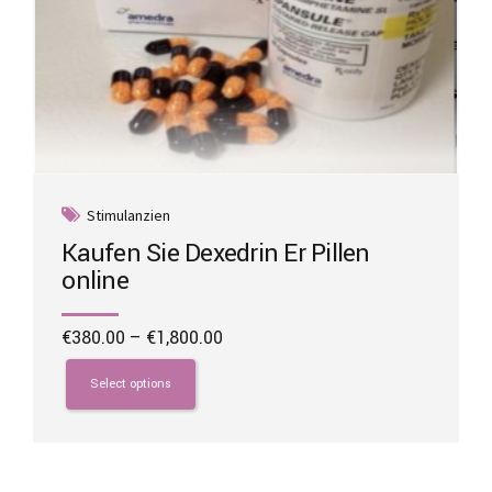
Stimulanzien
Kaufen Sie Dexedrin Er Pillen
online
Price
€
380.00
–
€
1,800.00
range:
This
€380.00
product
Select options
through
has
€1,800.00
multiple
variants.
The