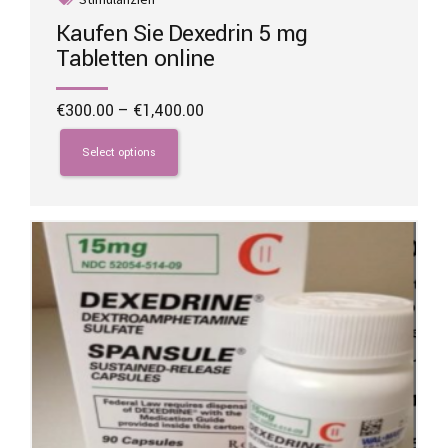
Kaufen Sie Dexedrin 5 mg
Tabletten online
Price
€
300.00
–
€
1,400.00
range:
This
€300.00
product
Select options
through
has
€1,400.00
multiple
variants.
The
options
may
be
chosen
on
the
product
page