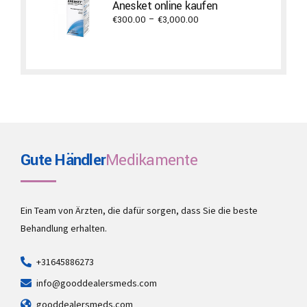
Anesket online kaufen
€1,500.00
Price
€
300.00
–
€
3,000.00
range:
€300.00
through
€3,000.00
Gute Händler
Medikamente
Ein Team von Ärzten, die dafür sorgen, dass Sie die beste
Behandlung erhalten.
+31645886273
info@gooddealersmeds.com
gooddealersmeds.com