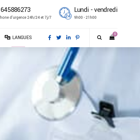
1645886273
Lundi - vendredi
hone d'urgence 24h/24 et 7j/7
9h00 - 21h00
0
LANGUES
DA – Dansk
DE – Deutsch
EN – English
ES – Español
FR – Français
FI – Suomi
IT – Italiano
NO – Norsk bokmål