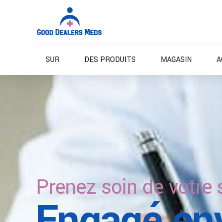
SUR
DES PRODUITS
MAGASIN
A
Soins pour la vie
Laissez-n
Prenez soin de votre 
Engagement envers l'