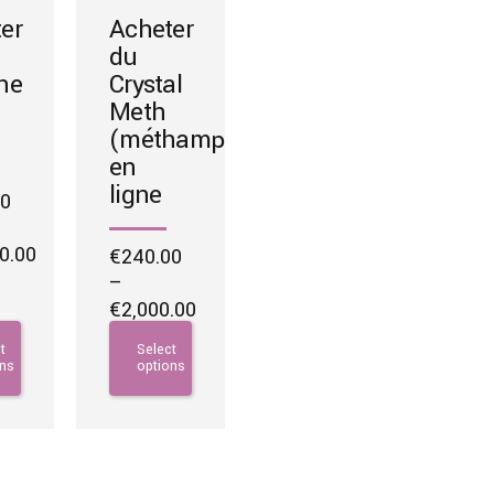
er
Acheter
du
ne
Crystal
Meth
(méthamphétamine)
en
ligne
00
0.00
€
240.00
–
€
2,000.00
0
Price
This
t
Select
h
range:
e
product
ons
options
0.00
€240.00
.
has
through
multiple
€2,000.00
variants.
The