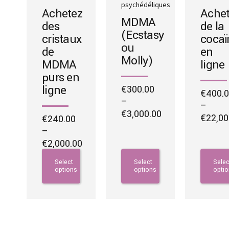
psychédéliques
Achetez
Achet
MDMA
des
de la
(Ecstasy
cristaux
cocaï
ou
de
en
Molly)
MDMA
ligne
purs en
ligne
€
300.00
€
400.
–
–
€
3,000.00
€
22,00
€
240.00
Price
This
Price
–
This
range:
product
range:
€
2,000.00
product
€300.00
has
€400.0
Price
has
This
through
multiple
Select
Select
Selec
throug
range:
multipl
product
options
options
opti
€3,000.00
variants.
€22,00
€240.00
variants
has
The
through
The
multiple
options
€2,000.00
options
variants.
may
may
The
be
be