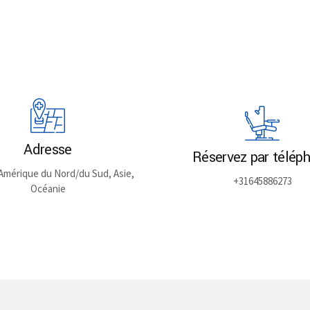
options
may
be
chosen
on
the
product
page
Adresse
Réservez par télép
Amérique du Nord/du Sud, Asie,
+31645886273
Océanie