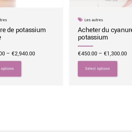
tres
Les autres
re de potassium
Acheter du cyanur
e
potassium
Price
Pr
00
–
€
2,940.00
€
450.00
–
€
1,300.00
range:
ra
This
€1,500.00
€
product
 options
Select options
through
t
has
€2,940.00
€1
multiple
variants.
The
options
may
be
chosen
on