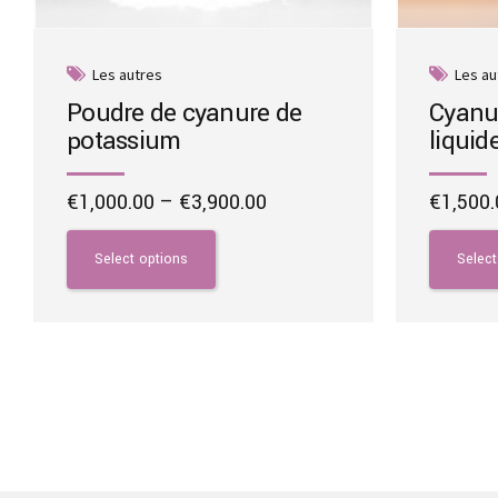
Les autres
Les au
Poudre de cyanure de
Cyanu
potassium
liquid
Price
€
1,000.00
–
€
3,900.00
€
1,500.
range:
This
This
€1,000.00
product
product
Select options
Select
through
has
has
€3,900.00
multiple
multiple
variants.
variants.
The
The
options
options
may
may
be
be
chosen
chosen
on
on