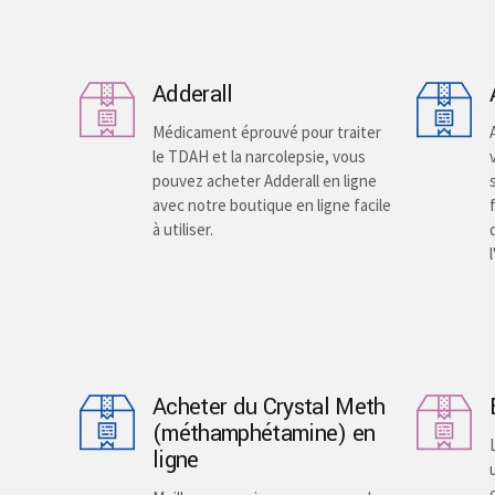
the
the
product
product
page
page
Adderall
Médicament éprouvé pour traiter
le TDAH et la narcolepsie, vous
pouvez acheter Adderall en ligne
avec notre boutique en ligne facile
à utiliser.
Acheter du Crystal Meth
(méthamphétamine) en
ligne