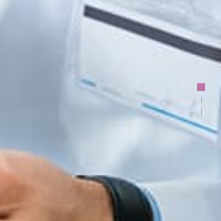
SK – Slovenčina
SL – Slovenščina
中文 (简体)