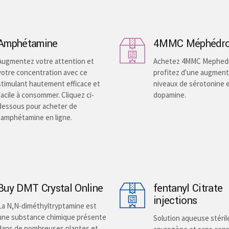
the
product
page
Amphétamine
4MMC Méphédr
Augmentez votre attention et
Achetez 4MMC Mephed
votre concentration avec ce
profitez d'une augment
stimulant hautement efficace et
niveaux de sérotonine 
facile à consommer. Cliquez ci-
dopamine.
dessous pour acheter de
l'amphétamine en ligne.
Buy DMT Crystal Online
fentanyl Citrate
injections
La N,N-diméthyltryptamine est
une substance chimique présente
Solution aqueuse stéril
dans de nombreuses plantes et