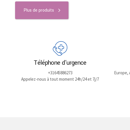
options
chosen
chosen
may
Plus de produits
on
on
be
the
the
chosen
product
product
on
page
page
the
product
page
Téléphone d'urgence
+31645886273
Europe, 
Appelez-nous à tout moment 24h/24 et 7j/7