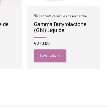
Produits chimiques de recherche
e de
Gamma Butyrolactone
(Gbl) Liquide
ice
€
370.00
nge:
This
450.00
product
Select options
hrough
has
,300.00
multiple
variants.
The
options
may
be
chosen
on