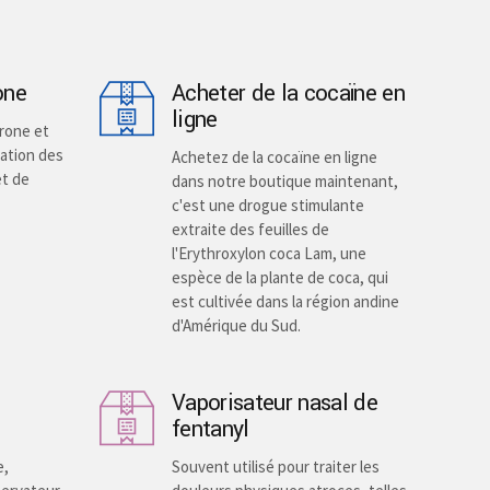
the
product
page
one
Acheter de la cocaïne en
ligne
rone et
ation des
Achetez de la cocaïne en ligne
et de
dans notre boutique maintenant,
c'est une drogue stimulante
extraite des feuilles de
l'Erythroxylon coca Lam, une
espèce de la plante de coca, qui
est cultivée dans la région andine
d'Amérique du Sud.
Vaporisateur nasal de
fentanyl
e,
Souvent utilisé pour traiter les