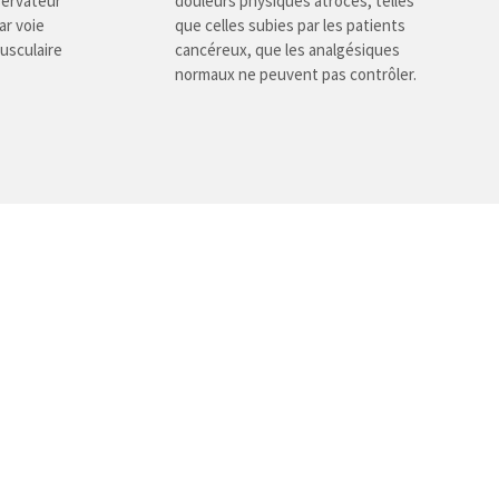
servateur
douleurs physiques atroces, telles
ar voie
que celles subies par les patients
usculaire
cancéreux, que les analgésiques
normaux ne peuvent pas contrôler.