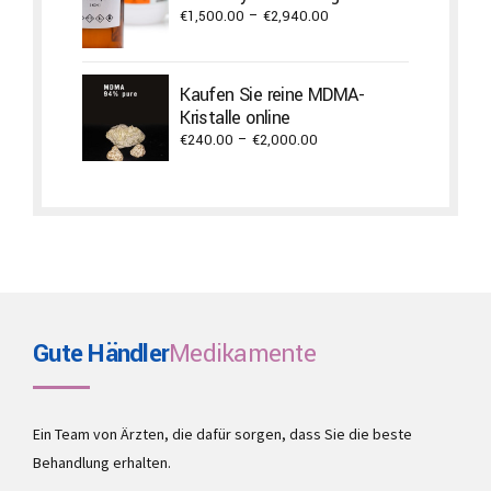
Price
€
1,500.00
–
€
2,940.00
range:
€1,500.00
through
Kaufen Sie reine MDMA-
€2,940.00
Kristalle online
Price
€
240.00
–
€
2,000.00
range:
€240.00
through
€2,000.00
Gute Händler
Medikamente
Ein Team von Ärzten, die dafür sorgen, dass Sie die beste
Behandlung erhalten.