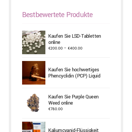
Bestbewertete Produkte
Kaufen Sie LSD-Tabletten
online
Price
€
200.00
–
€
400.00
range:
€200.00
through
Kaufen Sie hochwertiges
€400.00
Phencyclidin (PCP) Liquid
Kaufen Sie Purple Queen
Weed online
€
780.00
Kaliumcyanid-Flüssigkeit