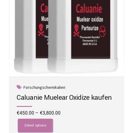
the
product
page
Forschungschemikalien
Caluanie Muelear Oxidize kaufen
Price
€
450.00
–
€
3,800.00
range:
This
€450.00
product
Select options
through
has