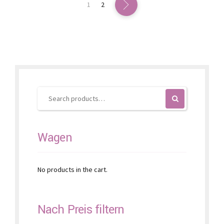
options
1
2
may
be
chosen
on
the
product
page
Wagen
No products in the cart.
Nach Preis filtern