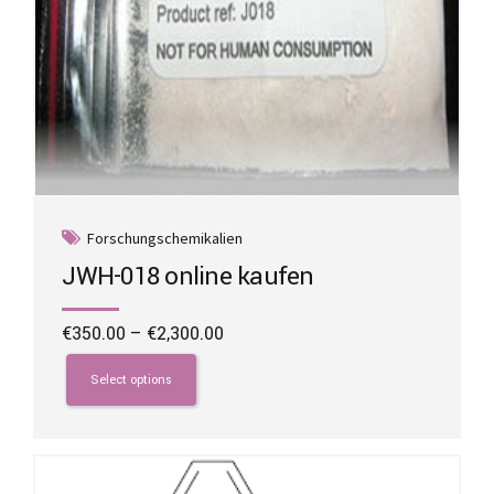
Forschungschemikalien
JWH-018 online kaufen
Price
€
350.00
–
€
2,300.00
range:
This
€350.00
product
Select options
through
has
€2,300.00
multiple
variants.
The