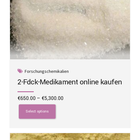
Forschungschemikalien
2-Fdck-Medikament online kaufen
Price
€
650.00
–
€
5,300.00
range:
This
€650.00
product
Select options
through
has
€5,300.00
multiple
variants.
The