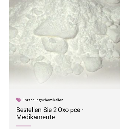
be
chosen
on
the
product
page
Forschungschemikalien
Bestellen Sie 2 Oxo pce -
Medikamente