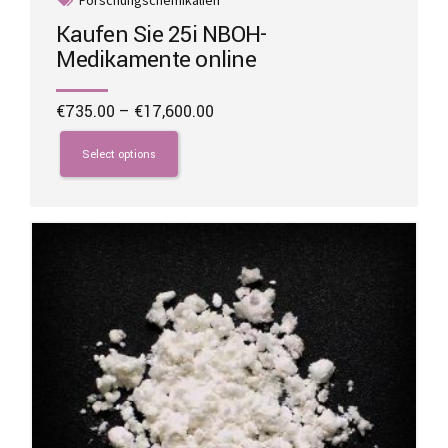
Forschungschemikalien
Kaufen Sie 25i NBOH-
Medikamente online
Price
€
735.00
–
€
17,600.00
range:
This
€735.00
product
Select options
through
has
€17,600.00
multiple
variants.
The
options
may
be
chosen
on
the
product
page