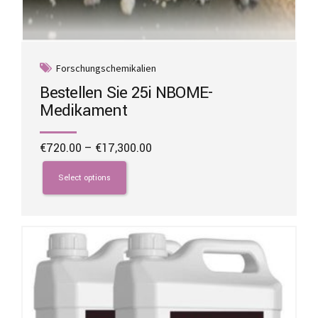
Forschungschemikalien
Bestellen Sie 25i NBOME-
Medikament
Price
€
720.00
–
€
17,300.00
range:
This
€720.00
product
Select options
through
has
€17,300.00
multiple
variants.
The
options
may
be
chosen
on