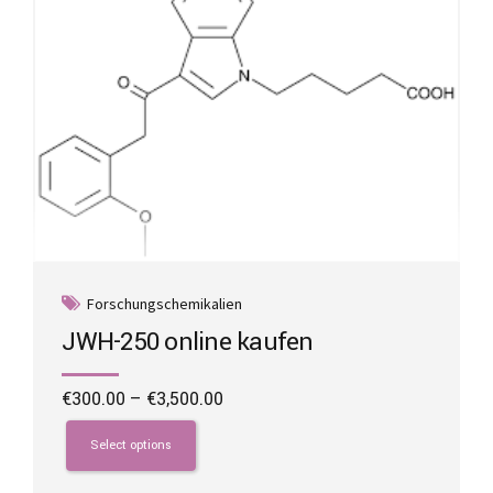
options
may
be
chosen
on
the
product
page
Forschungschemikalien
JWH-250 online kaufen
Price
€
300.00
–
€
3,500.00
range:
This
€300.00
product
Select options
through
has
€3,500.00
multiple