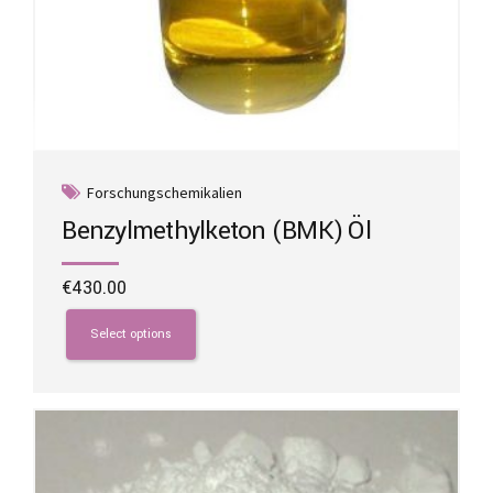
Forschungschemikalien
Benzylmethylketon (BMK) Öl
€
430.00
This
product
Select options
has
multiple
variants.
The
options
may