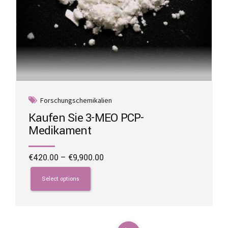
Forschungschemikalien
Kaufen Sie 3-MEO PCP-
Medikament
Price
€
420.00
–
€
9,900.00
range:
This
€420.00
product
Select options
through
has
€9,900.00
multiple
variants.
The