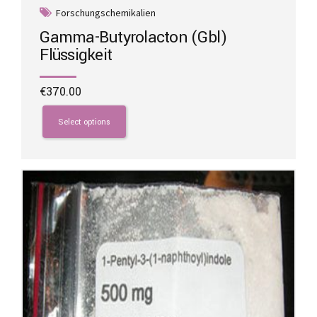
Forschungschemikalien
Gamma-Butyrolacton (Gbl)
Flüssigkeit
€
370.00
This
product
Select options
has
multiple
variants.
The
options
may
be
chosen
on
the
product
page