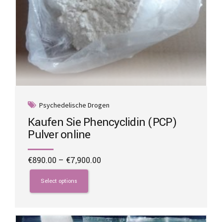
Psychedelische Drogen
Kaufen Sie Phencyclidin (PCP)
Pulver online
Price
€
890.00
–
€
7,900.00
range:
This
€890.00
product
Select options
through
has
€7,900.00
multiple
variants.