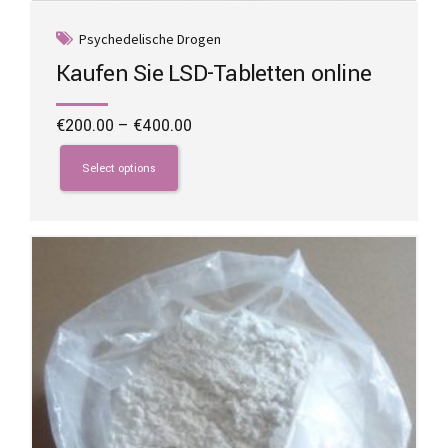
Psychedelische Drogen
Kaufen Sie LSD-Tabletten online
Price
€
200.00
–
€
400.00
range:
This
€200.00
product
Select options
through
has
€400.00
multiple
variants.
The
options
may
be
chosen
on
the
product
page