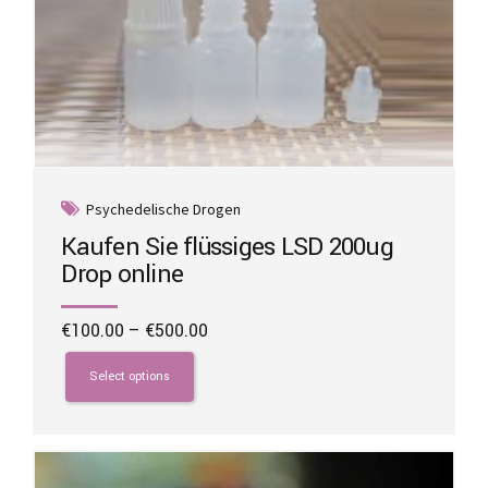
Psychedelische Drogen
Kaufen Sie flüssiges LSD 200ug
Drop online
Price
€
100.00
–
€
500.00
range:
This
€100.00
product
Select options
through
has
€500.00
multiple
variants.
The