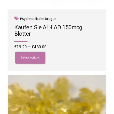
Psychedelische Drogen
Kaufen Sie AL-LAD 150mcg
Blotter
Price
€
19.20
–
€
480.00
range:
This
€19.20
product
Select options
through
has
€480.00
multiple
variants.
The
options
may
be
chosen
on
the