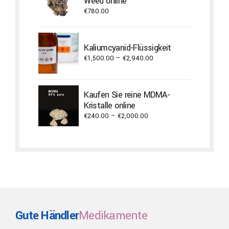
Weed online
€
780.00
Kaliumcyanid-Flüssigkeit
Price
€
1,500.00
–
€
2,940.00
range:
€1,500.00
through
Kaufen Sie reine MDMA-
€2,940.00
Kristalle online
Price
€
240.00
–
€
2,000.00
range:
€240.00
through
€2,000.00
Gute Händler
Medikamente