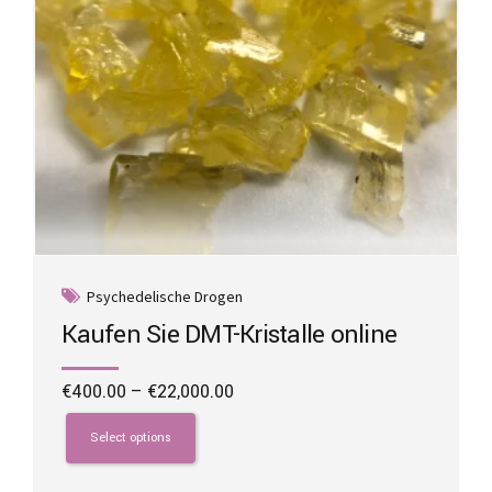
product
page
Psychedelische Drogen
Kaufen Sie DMT-Kristalle online
Price
€
400.00
–
€
22,000.00
range:
This
€400.00
product
Select options
through
has
€22,000.00
multiple