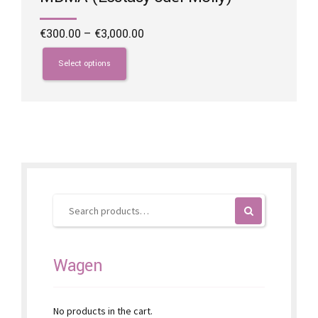
Price
€
300.00
–
€
3,000.00
range:
This
€300.00
product
Select options
through
has
€3,000.00
multiple
variants.
The
options
may
be
chosen
on
the
product
page
Wagen
No products in the cart.