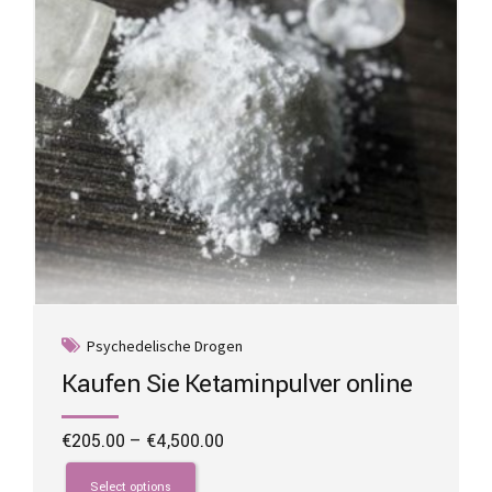
Psychedelische Drogen
Kaufen Sie Ketaminpulver online
Price
€
205.00
–
€
4,500.00
range:
This
€205.00
product
Select options