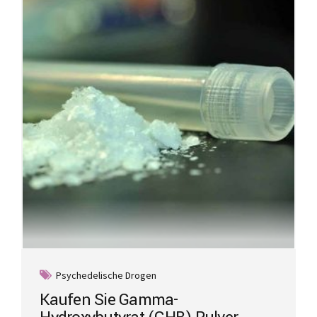
options
may
be
chosen
on
the
product
page
Psychedelische Drogen
Kaufen Sie Gamma-