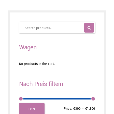
options
may
be
chosen
on
the
product
page
Wagen
No products in the cart.
Nach Preis filtern
Price:
€300
—
€1,800
Filter