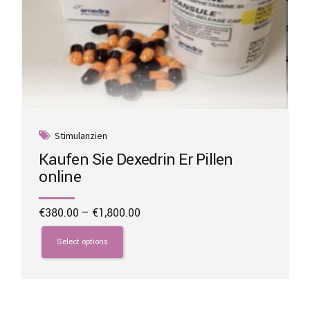
Stimulanzien
Kaufen Sie Dexedrin Er Pillen
online
Price
€
380.00
–
€
1,800.00
range:
This
€380.00
product
Select options
through
has
€1,800.00
multiple
variants.
The