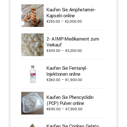
Kaufen Sie Amphetamin-
Kapseln online
Price
€
250.00
–
€
2,000.00
range:
€250.00
2- A1MP-Medikament zum
through
Verkauf
€2,000.00
Price
€
430.00
–
€
3,200.00
range:
€430.00
Kaufen Sie Fentanyl-
through
Injektionen online
€3,200.00
Price
€
280.00
–
€
1,900.00
range:
€280.00
Kaufen Sie Phencyclidin
through
(PCP) Pulver online
€1,900.00
Price
€
890.00
–
€
7,900.00
range:
€890.00
Kaufen Sie Cookies Gelato
through