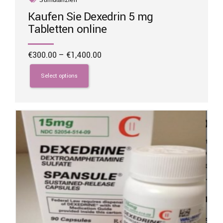
Kaufen Sie Dexedrin 5 mg
Tabletten online
Price
€
300.00
–
€
1,400.00
range:
This
€300.00
product
Select options
through
has
€1,400.00
multiple
variants.
The
options
may
be
chosen
on
the
product
page