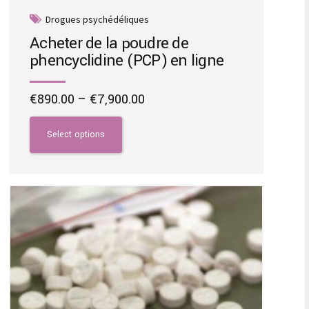
Drogues psychédéliques
Acheter de la poudre de
phencyclidine (PCP) en ligne
Price
€
890.00
–
€
7,900.00
range:
This
€890.00
product
Select options
through
has
€7,900.00
multiple
variants.
The
options
may
be
chosen
on
the