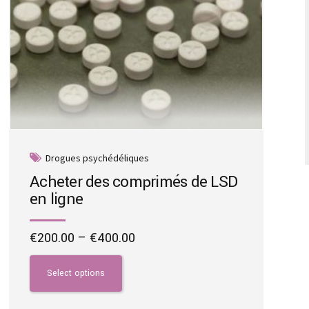
product
page
Drogues psychédéliques
Acheter des comprimés de LSD
en ligne
Price
€
200.00
–
€
400.00
range:
This
€200.00
product
Select options
through
has
€400.00
multiple