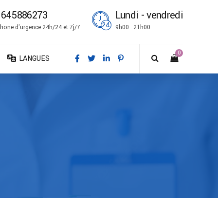
1645886273
Lundi - vendredi
hone d'urgence 24h/24 et 7j/7
9h00 - 21h00
0
LANGUES
DA – Dansk
DE – Deutsch
EN – English
ES – Español
FR – Français
FI – Suomi
IT – Italiano
NO – Norsk bokmål