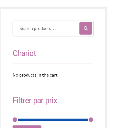
SK – Slovenčina
SL – Slovenščina
中文 (简体)
Chariot
No products in the cart.
Filtrer par prix