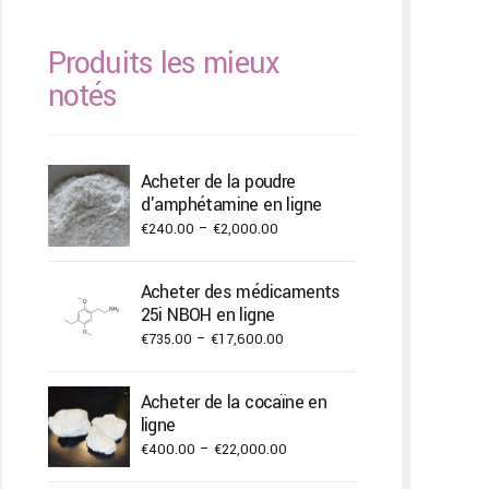
Produits les mieux
notés
Acheter de la poudre
d'amphétamine en ligne
Price
€
240.00
–
€
2,000.00
range:
€240.00
Acheter des médicaments
through
25i NBOH en ligne
€2,000.00
Price
€
735.00
–
€
17,600.00
range:
€735.00
Acheter de la cocaïne en
through
ligne
€17,600.00
Price
€
400.00
–
€
22,000.00
range: