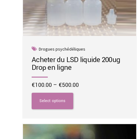
Drogues psychédéliques
Acheter du LSD liquide 200ug
Drop en ligne
Price
€
100.00
–
€
500.00
range:
This
€100.00
product
Select options
through
has
€500.00
multiple
variants.
The
options