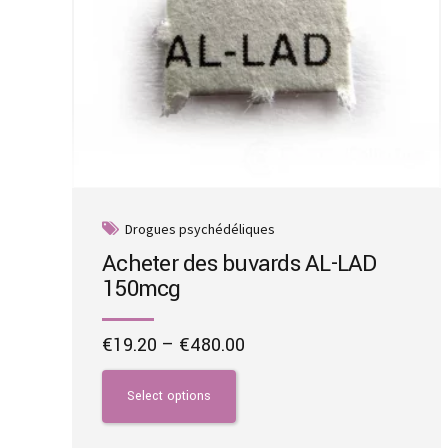
product
page
Drogues psychédéliques
Acheter des buvards AL-LAD
150mcg
Price
€
19.20
–
€
480.00
range:
This
€19.20
product
Select options
through
has
€480.00
multiple