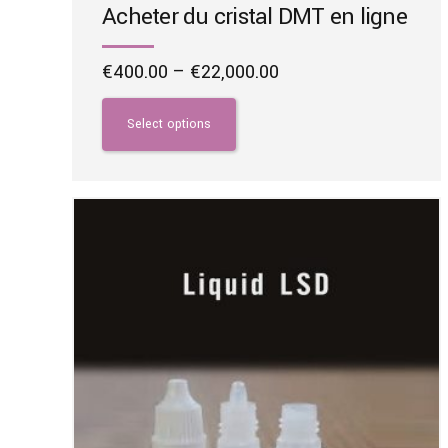
Acheter du cristal DMT en ligne
Price
€
400.00
–
€
22,000.00
range:
This
€400.00
product
Select options
through
has
€22,000.00
multiple
variants.
The
options
may
be
chosen
on
the
product
page