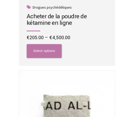
Drogues psychédéliques
Acheter de la poudre de
kétamine en ligne
Price
€
205.00
–
€
4,500.00
range:
This
€205.00
product
Select options
through
has
€4,500.00
multiple
variants.
The
options
may
be
chosen
on
the