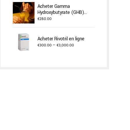
€400.00
Acheter Gamma
through
Hydroxybutyrate (GHB)
€22,000.00
Liquide
€
280.00
Acheter Rivotril en ligne
Price
€
300.00
–
€
3,000.00
range:
€300.00
through
€3,000.00