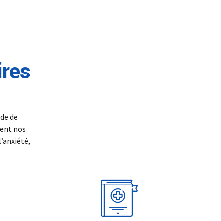
SK – Slovenčina
SL – Slovenščina
中文 (简体)
ires
ide de
dent nos
l’anxiété,