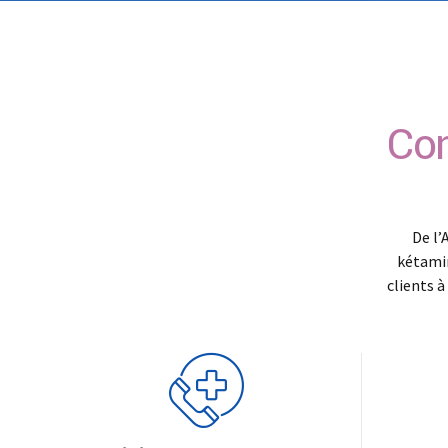
Con
De l’
kétamin
clients à