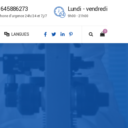
1645886273
Lundi - vendredi
hone d'urgence 24h/24 et 7j/7
9h00 - 21h00
0
LANGUES
DA – Dansk
DE – Deutsch
EN – English
ES – Español
FR – Français
FI – Suomi
IT – Italiano
NO – Norsk bokmål