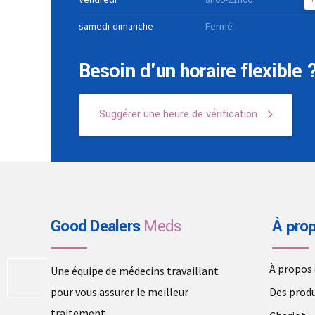
samedi-dimanche
Fermé
Besoin d'un horaire flexible 
Suggérer une heure de vérification
Good Dealers
Meds
À pro
À propos
Une équipe de médecins travaillant
pour vous assurer le meilleur
Des produ
traitement.