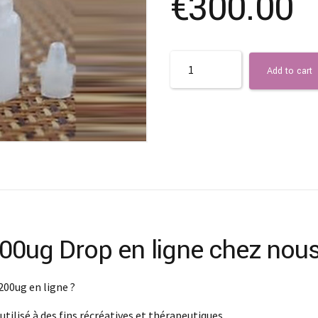
€
300.00
Quantity
Add to cart
200ug Drop en ligne chez nous
200ug en ligne ?
tilisé à des fins récréatives et thérapeutiques.