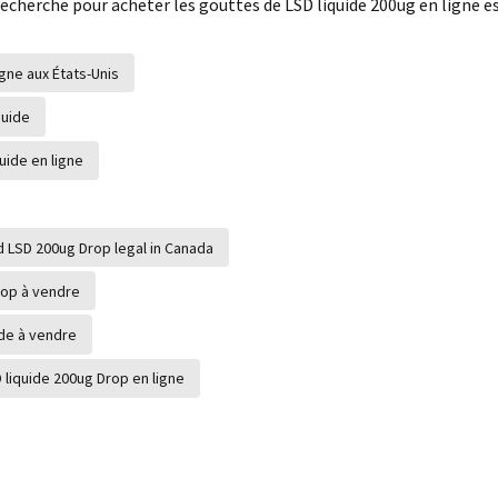
echerche pour acheter les gouttes de LSD liquide 200ug en ligne e
igne aux États-Unis
quide
uide en ligne
id LSD 200ug Drop legal in Canada
rop à vendre
ide à vendre
 liquide 200ug Drop en ligne