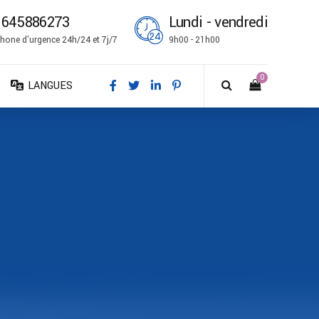
1645886273
Lundi - vendredi
hone d'urgence 24h/24 et 7j/7
9h00 - 21h00
0
LANGUES
DA – Dansk
DE – Deutsch
EN – English
ES – Español
FR – Français
FI – Suomi
IT – Italiano
NO – Norsk bokmål