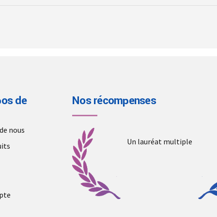
page
pos de
Nos récompenses
 de nous
Un lauréat multiple
its
pte