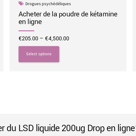
Drogues psychédéliques
Acheter de la poudre de kétamine
en ligne
Price
€
205.00
–
€
4,500.00
range:
This
€205.00
product
Select options
through
has
€4,500.00
multiple
variants.
The
options
may
be
chosen
on
ter du LSD liquide 200ug Drop en ligne
the
product