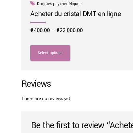
Drogues psychédéliques
Acheter du cristal DMT en ligne
Price
€
400.00
–
€
22,000.00
range:
This
€400.00
product
through
has
Select options
€22,000.00
multiple
variants.
The
options
Reviews
may
be
There are no reviews yet.
chosen
on
the
Be the first to review “Ache
product
page