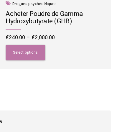
Drogues psychédéliques
Acheter Poudre de Gamma
Hydroxybutyrate (GHB)
Price
€
240.00
–
€
2,000.00
range:
This
€240.00
product
Select options
through
has
€2,000.00
multiple
variants.
The
options
may
be
chosen
on
”
the
product