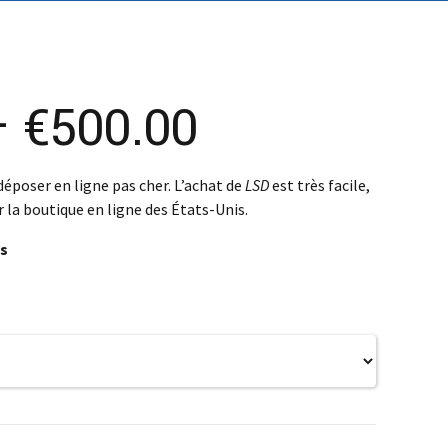
SK – Slovenčina
SL – Slovenščina
中文 (简体)
Price
–
€
500.00
range:
déposer en ligne pas cher. L’achat de
LSD
est très facile,
r la boutique en ligne des États-Unis.
€100.00
ds
through
€500.00