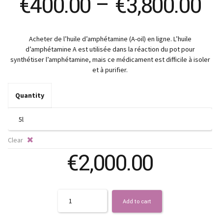
Pr
€
400.00
–
€
3,800.00
ra
Acheter de l’huile d’amphétamine (A-oil) en ligne. L’huile
€
d’amphétamine A est utilisée dans la réaction du pot pour
synthétiser l’amphétamine, mais ce médicament est difficile à isoler
t
et à purifier.
€3
Quantity
Clear
€
2,000.00
Quantity
Add to cart