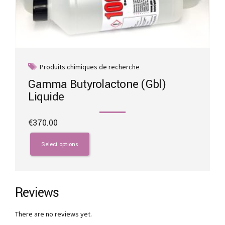
Produits chimiques de recherche
Gamma Butyrolactone (Gbl)
Liquide
€
370.00
This
product
Select options
has
multiple
variants.
The
Reviews
options
may
There are no reviews yet.
be