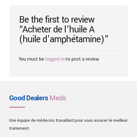
chosen
on
the
Be the first to review
product
“Acheter de l’huile A
page
(huile d’amphétamine)”
You must be
logged in
to post a review.
Good Dealers
Meds
Une équipe de médecins travaillant pour vous assurer le meilleur
traitement.