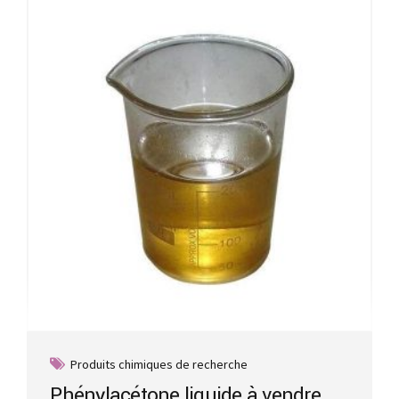
The
options
may
be
chosen
on
the
product
page
Produits chimiques de recherche
Phénylacétone liquide à vendre