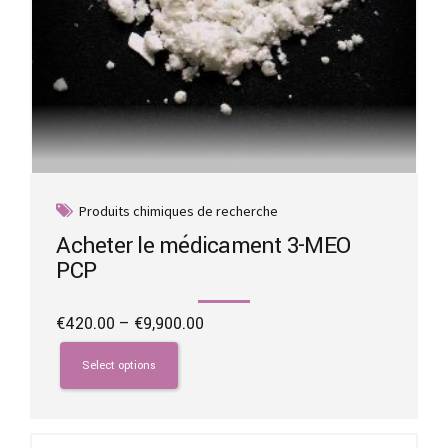
Produits chimiques de recherche
Acheter le médicament 3-MEO
PCP
Price
€
420.00
–
€
9,900.00
range:
This
€420.00
product
Select options
through
has
€9,900.00
multiple
variants.