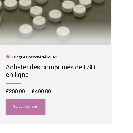
Drogues psychédéliques
Acheter des comprimés de LSD
en ligne
Price
€
200.00
–
€
400.00
range:
This
€200.00
product
Select options
through
has
€400.00
multiple
variants.