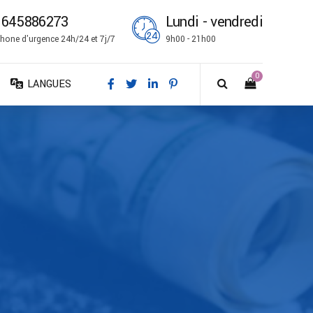
1645886273
Lundi - vendredi
hone d'urgence 24h/24 et 7j/7
9h00 - 21h00
0
LANGUES
DA – Dansk
DE – Deutsch
EN – English
ES – Español
FR – Français
FI – Suomi
IT – Italiano
NO – Norsk bokmål