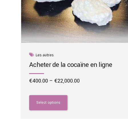
Les autres
Acheter de la cocaïne en ligne
Price
€
400.00
–
€
22,000.00
range:
This
€400.00
product
through
has
Select options
€22,000.00
multiple
variants.
The