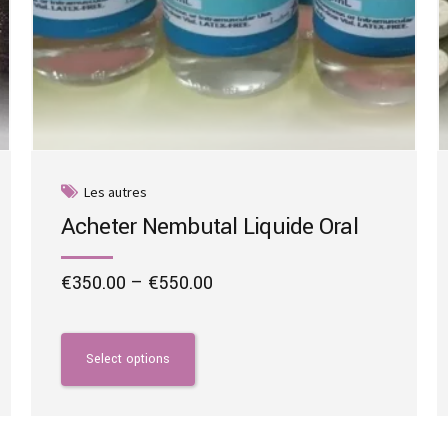
Les autres
Acheter Nembutal Liquide Oral
Price
€
350.00
–
€
550.00
range:
This
€350.00
product
through
has
Select options
€550.00
multiple
variants.
The