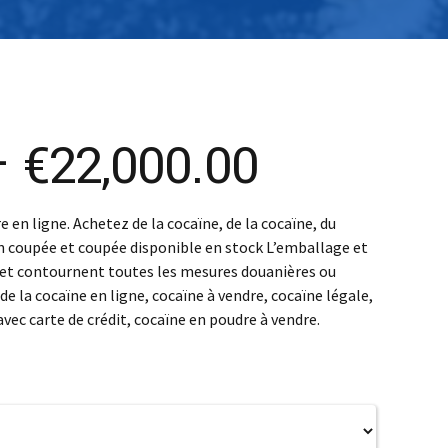
SK – Slovenčina
SL – Slovenščina
中文 (简体)
Price
–
€
22,000.00
range:
 en ligne. Achetez de la cocaïne, de la cocaïne, du
n coupée et coupée disponible en stock L’emballage et
€400.00
s et contournent toutes les mesures douanières ou
 de la cocaïne en ligne, cocaïne à vendre, cocaïne légale,
through
avec carte de crédit, cocaïne en poudre à vendre.
€22,000.