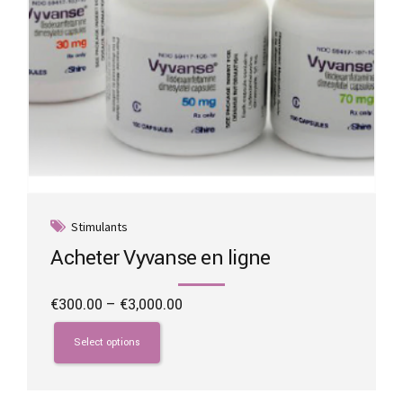
page
Stimulants
Acheter Vyvanse en ligne
Price
€
300.00
–
€
3,000.00
range:
This
€300.00
product
Select options
through
has
€3,000.00
multiple
variants.