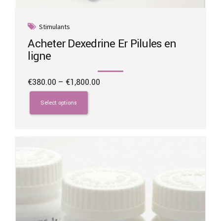
Stimulants
Acheter Dexedrine Er Pilules en
ligne
Price
€
380.00
–
€
1,800.00
range:
This
€380.00
product
Select options
through
has
€1,800.00
multiple
variants.
The
options
may
be
chosen
on
the
product