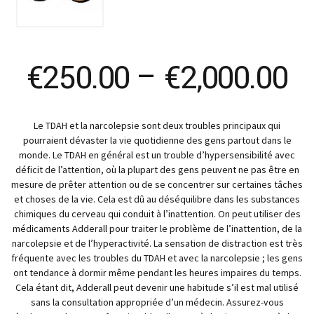
Pr
€
250.00
–
€
2,000.00
ra
Le TDAH et la narcolepsie sont deux troubles principaux qui
€
pourraient dévaster la vie quotidienne des gens partout dans le
monde. Le TDAH en général est un trouble d’hypersensibilité avec
t
déficit de l’attention, où la plupart des gens peuvent ne pas être en
mesure de prêter attention ou de se concentrer sur certaines tâches
et choses de la vie. Cela est dû au déséquilibre dans les substances
€
chimiques du cerveau qui conduit à l’inattention. On peut utiliser des
médicaments Adderall pour traiter le problème de l’inattention, de la
narcolepsie et de l’hyperactivité. La sensation de distraction est très
fréquente avec les troubles du TDAH et avec la narcolepsie ; les gens
ont tendance à dormir même pendant les heures impaires du temps.
Cela étant dit, Adderall peut devenir une habitude s’il est mal utilisé
sans la consultation appropriée d’un médecin. Assurez-vous