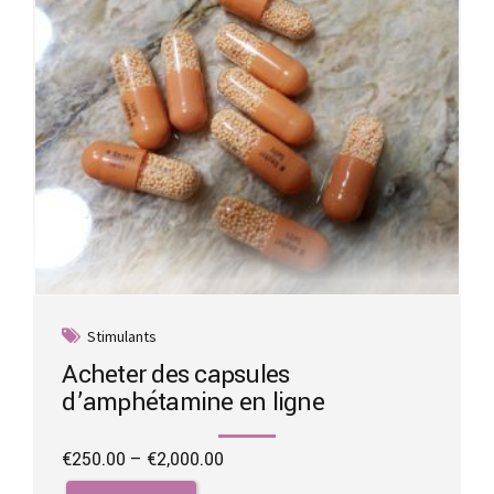
Stimulants
Acheter des capsules
d’amphétamine en ligne
Price
€
250.00
–
€
2,000.00
range:
This