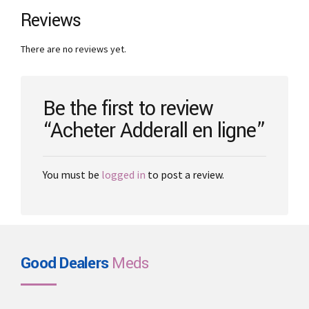
The
Reviews
options
may
There are no reviews yet.
be
chosen
on
the
Be the first to review
product
“Acheter Adderall en ligne”
page
You must be
logged in
to post a review.
Good Dealers
Meds