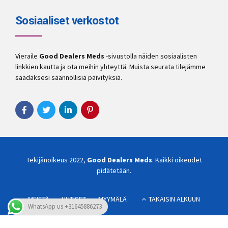
Sosiaaliset verkostot
Vieraile
Good Dealers Meds
-sivustolla näiden sosiaalisten
linkkien kautta ja ota meihin yhteyttä. Muista seurata tilejämme
saadaksesi säännöllisiä päivityksiä.
Tekijänoikeus 2022,
Good Dealers Meds
. Kaikki oikeudet
pidätetään.
MEISTÄ
UUTISET
MYYMÄLÄ
TAKAISIN ALKUUN
WhatsApp us +31645886273