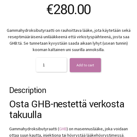
€
280.00
Gammahydroksibutyraatti on rauhoittava lääke, jota käytetään sekä
reseptimääräisenä unilääkkeenä että virkistyspäihteenä, josta saa
GHB:tä. Se tunnetaan kyvystään saada aikaan lyhyt (usean tunnin)
kooman kaltainen uni suurilla annoksilla.
Quantity
Add to cart
Description
Osta GHB-nestettä verkosta
takuulla
Gammahydroksibutyraatti (
GHB
) on masennuslääke, joka voidaan
ottaa suun kautta, injektiona tai höyrystää lääkehöyrystimessä.