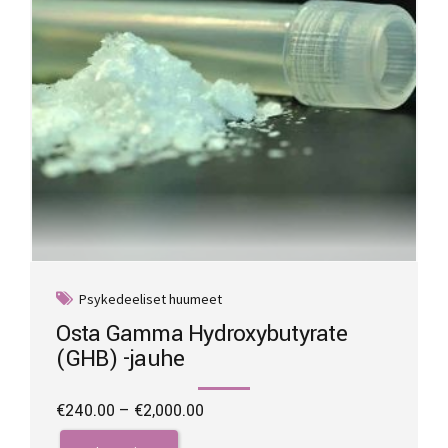
the
product
page
Psykedeeliset huumeet
Osta Gamma Hydroxybutyrate
(GHB) -jauhe
Price
€
240.00
–
€
2,000.00
range:
This