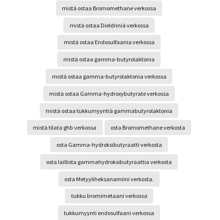
mistä ostaa Bromomethane verkossa
mistä ostaa Dieldriniä verkossa
mistä ostaa Endosulfaania verkossa
mistä ostaa gamma-butyrolaktonia
mistä ostaa gamma-butyrolaktonia verkossa
mistä ostaa Gamma-hydroxybutyrate verkossa
mistä ostaa tukkumyyntiä gammabutyrolaktonia
mistä tilata ghb verkossa
osta Bromomethane verkosta
osta Gamma-hydroksibutyraatti verkosta
osta laillista gammahydroksibutyraattia verkosta
osta Metyyliheksanamiini verkosta.
tukku bromimetaani verkossa
tukkumyynti endosulfaani verkossa