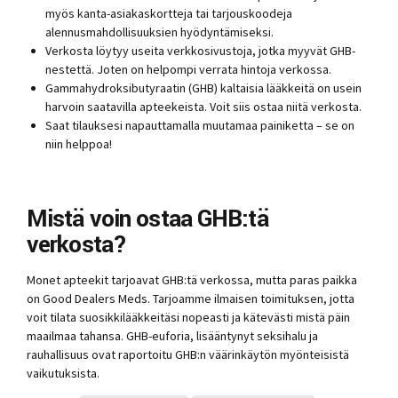
myös kanta-asiakaskortteja tai tarjouskoodeja
alennusmahdollisuuksien hyödyntämiseksi.
Verkosta löytyy useita verkkosivustoja, jotka myyvät GHB-
nestettä. Joten on helpompi verrata hintoja verkossa.
Gammahydroksibutyraatin (GHB) kaltaisia ​​lääkkeitä on usein
harvoin saatavilla apteekeista. Voit siis ostaa niitä verkosta.
Saat tilauksesi napauttamalla muutamaa painiketta – se on
niin helppoa!
Mistä voin ostaa GHB:tä
verkosta?
Monet apteekit tarjoavat GHB:tä verkossa, mutta paras paikka
on Good Dealers Meds. Tarjoamme ilmaisen toimituksen, jotta
voit tilata suosikkilääkkeitäsi nopeasti ja kätevästi mistä päin
maailmaa tahansa. GHB-euforia, lisääntynyt seksihalu ja
rauhallisuus ovat raportoitu GHB:n väärinkäytön myönteisistä
vaikutuksista.