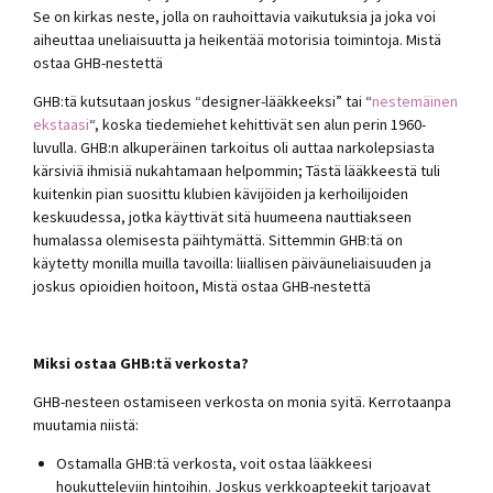
Se on kirkas neste, jolla on rauhoittavia vaikutuksia ja joka voi
aiheuttaa uneliaisuutta ja heikentää motorisia toimintoja. Mistä
ostaa GHB-nestettä
GHB:tä kutsutaan joskus “designer-lääkkeeksi” tai “
nestemäinen
ekstaasi
“, koska tiedemiehet kehittivät sen alun perin 1960-
luvulla. GHB:n alkuperäinen tarkoitus oli auttaa narkolepsiasta
kärsiviä ihmisiä nukahtamaan helpommin; Tästä lääkkeestä tuli
kuitenkin pian suosittu klubien kävijöiden ja kerhoilijoiden
keskuudessa, jotka käyttivät sitä huumeena nauttiakseen
humalassa olemisesta päihtymättä. Sittemmin GHB:tä on
käytetty monilla muilla tavoilla: liiallisen päiväuneliaisuuden ja
joskus opioidien hoitoon, Mistä ostaa GHB-nestettä
Miksi ostaa GHB:tä verkosta?
GHB-nesteen ostamiseen verkosta on monia syitä. Kerrotaanpa
muutamia niistä:
Ostamalla GHB:tä verkosta, voit ostaa lääkkeesi
houkutteleviin hintoihin. Joskus verkkoapteekit tarjoavat