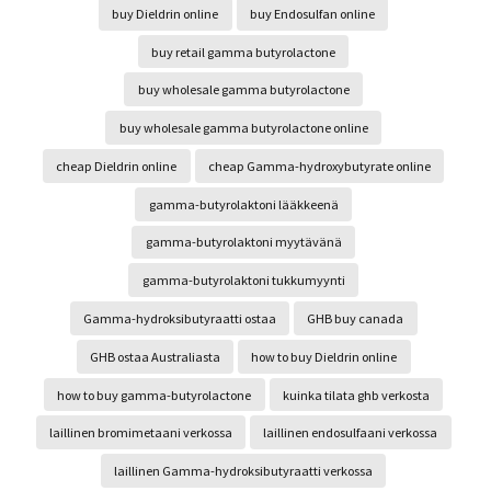
buy Dieldrin online
buy Endosulfan online
buy retail gamma butyrolactone
buy wholesale gamma butyrolactone
buy wholesale gamma butyrolactone online
cheap Dieldrin online
cheap Gamma-hydroxybutyrate online
gamma-butyrolaktoni lääkkeenä
gamma-butyrolaktoni myytävänä
gamma-butyrolaktoni tukkumyynti
Gamma-hydroksibutyraatti ostaa
GHB buy canada
GHB ostaa Australiasta
how to buy Dieldrin online
how to buy gamma-butyrolactone
kuinka tilata ghb verkosta
laillinen bromimetaani verkossa
laillinen endosulfaani verkossa
laillinen Gamma-hydroksibutyraatti verkossa