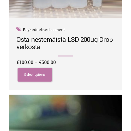
Psykedeeliset huumeet
Osta nestemäistä LSD 200ug Drop
verkosta
Price
€
100.00
–
€
500.00
range:
This
€100.00
product
Select options
through
has
€500.00
multiple
variants.
The
options
may
be
chosen
on