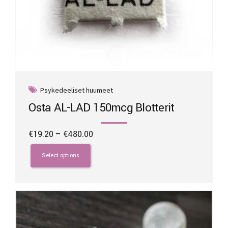
Psykedeeliset huumeet
Osta AL-LAD 150mcg Blotterit
Price
€
19.20
–
€
480.00
range:
This
€19.20
product
Select options
through
has
€480.00
multiple
variants.
The
options
may