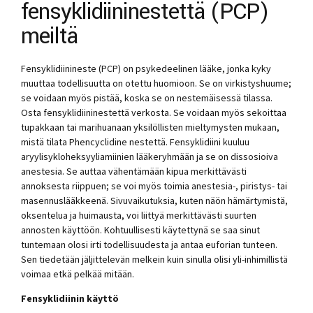
fensyklidiininestettä (PCP)
meiltä
Fensyklidiinineste (PCP) on psykedeelinen lääke, jonka kyky
muuttaa todellisuutta on otettu huomioon. Se on virkistyshuume;
se voidaan myös pistää, koska se on nestemäisessä tilassa.
Osta fensyklidiininestettä verkosta. Se voidaan myös sekoittaa
tupakkaan tai marihuanaan yksilöllisten mieltymysten mukaan,
mistä tilata Phencyclidine nestettä. Fensyklidiini kuuluu
aryylisykloheksyyliamiinien lääkeryhmään ja se on dissosioiva
anestesia. Se auttaa vähentämään kipua merkittävästi
annoksesta riippuen; se voi myös toimia anestesia-, piristys- tai
masennuslääkkeenä. Sivuvaikutuksia, kuten näön hämärtymistä,
oksentelua ja huimausta, voi liittyä merkittävästi suurten
annosten käyttöön. Kohtuullisesti käytettynä se saa sinut
tuntemaan olosi irti todellisuudesta ja antaa euforian tunteen.
Sen tiedetään jäljittelevän melkein kuin sinulla olisi yli-inhimillistä
voimaa etkä pelkää mitään.
Fensyklidiinin käyttö