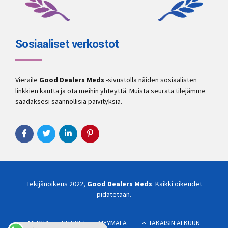
Sosiaaliset verkostot
Vieraile
Good Dealers Meds
-sivustolla näiden sosiaalisten
linkkien kautta ja ota meihin yhteyttä. Muista seurata tilejämme
saadaksesi säännöllisiä päivityksiä.
Tekijänoikeus 2022,
Good Dealers Meds
. Kaikki oikeudet
pidätetään.
MEISTÄ
UUTISET
MYYMÄLÄ
TAKAISIN ALKUUN