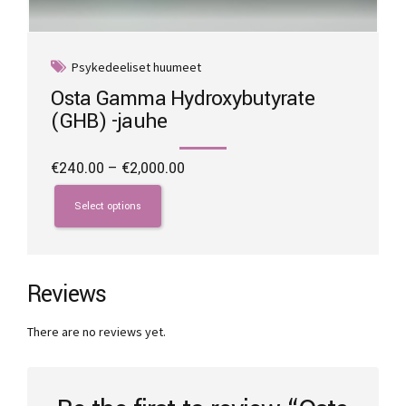
Psykedeeliset huumeet
Osta Gamma Hydroxybutyrate
(GHB) -jauhe
Price
€
240.00
–
€
2,000.00
range:
This
€240.00
product
Select options
through
has
€2,000.00
multiple
variants.
The
Reviews
options
may
There are no reviews yet.
be
chosen
on
the