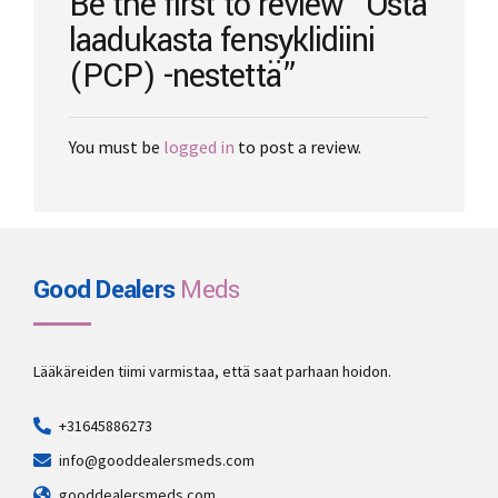
Be the first to review “Osta
product
laadukasta fensyklidiini
page
(PCP) -nestettä”
You must be
logged in
to post a review.
Good Dealers
Meds
Lääkäreiden tiimi varmistaa, että saat parhaan hoidon.
+31645886273
info@gooddealersmeds.com
gooddealersmeds.com