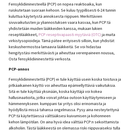
Fensyklidiininesteellä (PCP) on nopea reaktioaika, kun
ruiskutetaan suoraan kehoon. Se kuluu tyypillisesti 6-24 tunnin
kuluttua käytetystä annoksesta riippuen. Merkittävien
sivuvaikutusten ja yliannostuksen vaara kasvaa, kun PCP:tä
yhdistetään muiden lääkkeiden kanssa, mukaan lukien
reseptilääkkeet,
PCP reseptivapaasti myytäviä (OTC)
ja muita
virkistysopioideja. Tämä pätee erityisesti silloin, kun yhdistät
keskushermostoa lamaavia lääkkeitä. Se voi hidastaa
hengitystäsi merkittävästi ja aiheuttaa verenpaineen nousua,
Osta fensyklidiininestettä verkosta.
PCP-annos
Fensyklidiininestettä (PCP) ei tule käyttää usein koska toistuva ja
pitkäaikainen käyttö voi aiheuttaa epämiellyttäviä vaikutuksia.
Sitä ei tule käyttää yksinään, koska käyttäjä voi kokea
hallusinaatioita, jotka voivat johtaa outoon käyttäytymiseen ja
hämmennykseen. kumppani tai yritys olisi erinomaista ja
hyödyllistä missä tahansa ongelmassa. Pysy aina nesteytettynä
PCP:tä käytettäessä välttääksesi kuivumisen ja kohonneen
kehon lämpötilan. On aina hyvä idea välttää PCP:n sekoittamista
alkoholiin. Tästä lääkkeestä on olemassa riski riippuvaiseksi tulla