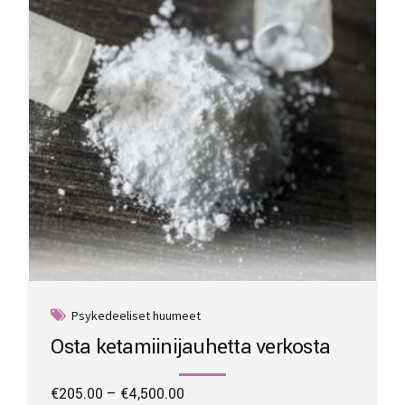
be
chosen
on
the
product
page
Psykedeeliset huumeet
Osta ketamiinijauhetta verkosta
Price
€
205.00
–
€
4,500.00