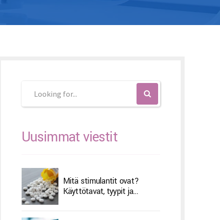
K – Slovenčina
L – Slovenščina
文 (简体)
Uusimmat viestit
Mitä stimulantit ovat?
Käyttötavat, tyypit ja
sivuvaikutukset