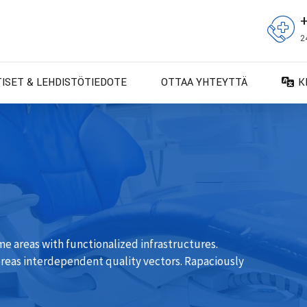
2
TISET & LEHDISTÖTIEDOTE
OTTAA YHTEYTTÄ
K
D
D
E
E
F
F
e areas with functionalized infrastructures.
IT
reas interdependent quality vectors. Rapaciously
N