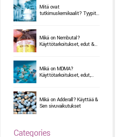
Mitä ovat
tutkimuskemikaalit? Tyypit
& Sen Hoito
Mikä on Nembutal?
Käyttötarkoitukset, edut &
Sivuvaikutukset
Mikä on MDMA?
Käyttötarkoitukset, edut,
sivuvaikutukset & Hoito
Mikä on Adderall? Käyttää &
Sen sivuvaikutukset
Categories