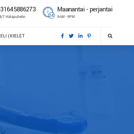
+31645886273
Maanantai - perjantai
4/7 Hätäpuhelin
9AM - 9PM
IELI (KIELET
A – Dansk
E – Deutsch
N – English
S – Español
R – Français
I – Suomi
 – Italiano
O – Norsk bokmål