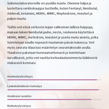
tutkimuslaboratorioille eri puolilla maata. Olemme halpa ja
luotettava verkkokauppa tuotteille, kuten Fentanyl, Nembutal,
Adderall, ketamiini, MDMA, 4MMC, Mephedrone, Anesket ja
paljon muuta.
Täältä voit etsiä verkosta laajan valikoiman laillisia huippuja,
mukaan lukien Nembutal-jauhe, neste, ruiskeena käytettävä
MDMA, 4MMC, mefedroni, Anesket ja useita muita aineita, jotka
toimitetaan sinulle nopeasti muutaman päivän kuluessa. Voit
myös seurata tilaustasi määritetyn seurantakoodin avulla.
Tilauksesi pakataan huomaamattomasti ja toimitetaan
turvallisesti, jotta voit nauttia korkealaatuisimmista lääkkeistä
mukavasti kotonasi.
Asiakastyytyväisyys
Lääketieteellinen menestys
Asiakkaan suositus
Matkatyytyväisyys