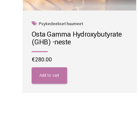
Psykedeeliset huumeet
Osta Gamma Hydroxybutyrate
(GHB) -neste
€
280.00
Add to cart