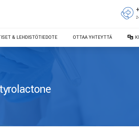
2
TISET & LEHDISTÖTIEDOTE
OTTAA YHTEYTTÄ
K
D
D
E
E
tyrolactone
F
F
IT
N