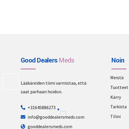
Good Dealers
Meds
Noin
Meistä
Lääkäreiden tiimi varmistaa, että
Tuotteet
saat parhaan hoidon.
Kärry
Tarkista
+31645886273
Tilini
info@gooddealersmeds.com
gooddealersmeds.com