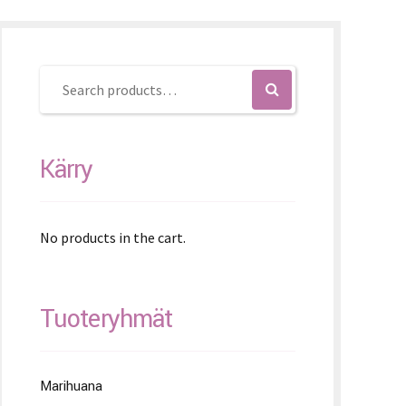
K – Slovenčina
L – Slovenščina
文 (简体)
Kärry
No products in the cart.
Tuoteryhmät
Marihuana