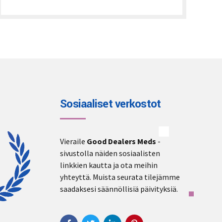
€240.00
through
€2,000.00
Sosiaaliset verkostot
Vieraile
Good Dealers Meds
-
sivustolla näiden sosiaalisten
linkkien kautta ja ota meihin
yhteyttä. Muista seurata tilejämme
saadaksesi säännöllisiä päivityksiä.