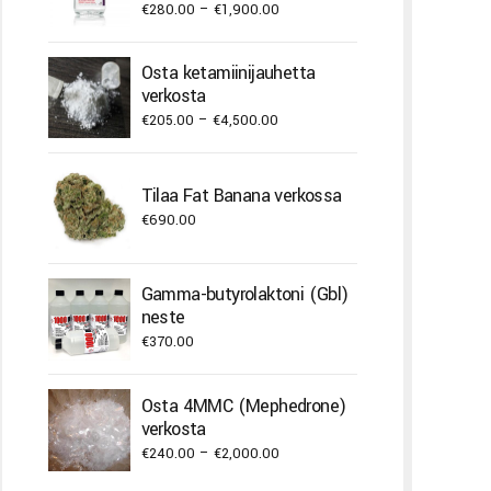
Price
€
280.00
–
€
1,900.00
range:
€280.00
Osta ketamiinijauhetta
through
verkosta
€1,900.00
Price
€
205.00
–
€
4,500.00
range:
€205.00
Tilaa Fat Banana verkossa
through
€
690.00
€4,500.00
Gamma-butyrolaktoni (Gbl)
neste
€
370.00
Osta 4MMC (Mephedrone)
verkosta
Price
€
240.00
–
€
2,000.00
range: