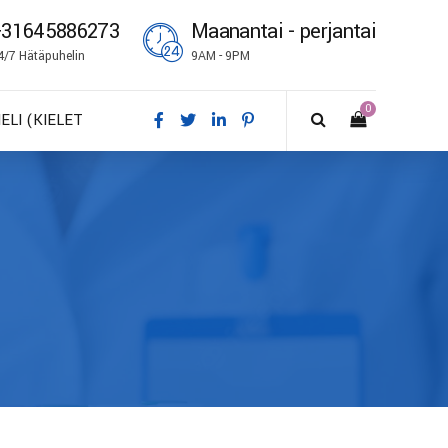
+31645886273
Maanantai - perjantai
4/7 Hätäpuhelin
9AM - 9PM
0
IELI (KIELET
A – Dansk
E – Deutsch
N – English
S – Español
R – Français
I – Suomi
 – Italiano
O – Norsk bokmål