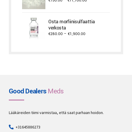
Price
€
750.00
–
€
11,700.00
range:
€750.00
through
Osta morfiinisulfaattia
€11,700.00
verkosta
Price
€
280.00
–
€
1,900.00
range:
€280.00
through
€1,900.00
Good Dealers
Meds
Lääkäreiden tiimi varmistaa, että saat parhaan hoidon.
+31645886273