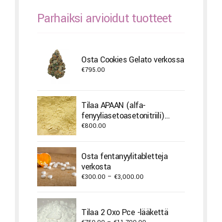
Parhaiksi arvioidut tuotteet
Osta Cookies Gelato verkossa
€
795.00
Tilaa APAAN (alfa-
fenyyliasetoasetonitriili)
verkosta
€
800.00
Osta fentanyylitabletteja
verkosta
Price
€
300.00
–
€
3,000.00
range:
€300.00
through
Tilaa 2 Oxo Pce -lääkettä
€3,000.00