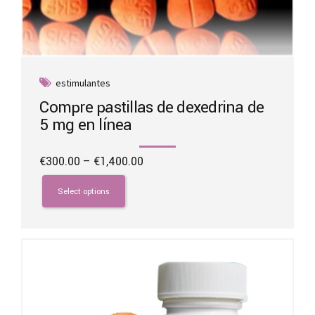
estimulantes
Compre pastillas de dexedrina de
5 mg en línea
Price
€
300.00
–
€
1,400.00
range:
This
€300.00
product
Select options
through
has
€1,400.00
multiple
variants.
The
options
may
be
chosen