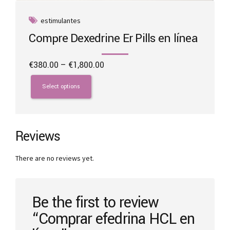
estimulantes
Compre Dexedrine Er Pills en línea
Price
€
380.00
–
€
1,800.00
range:
This
€380.00
product
Select options
through
has
€1,800.00
multiple
variants.
The
Reviews
options
may
There are no reviews yet.
be
chosen
on
the
Be the first to review
product
“Comprar efedrina HCL en
page