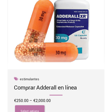
on
the
product
page
estimulantes
Comprar Adderall en línea
Price
€
250.00
–
€
2,000.00
range:
This
€250.00
product
Select options