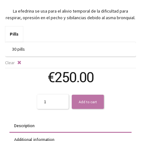
ra
La efedrina se usa para el alivio temporal de la dificultad para
€
respirar, opresión en el pecho y sibilancias debido al asma bronquial.
t
Pills
€
Clear
€
250.00
Quantity
Add to cart
Description
Additional information