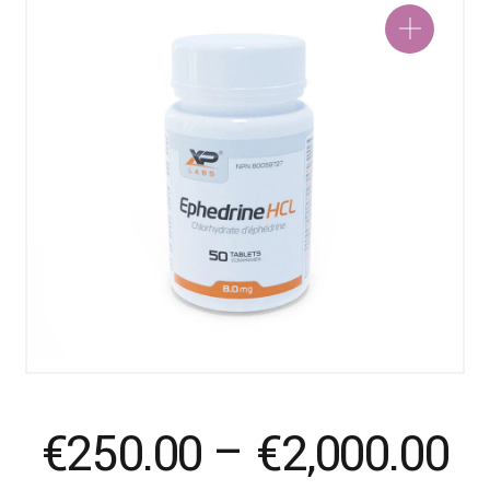
Pr
€
250.00
–
€
2,000.00