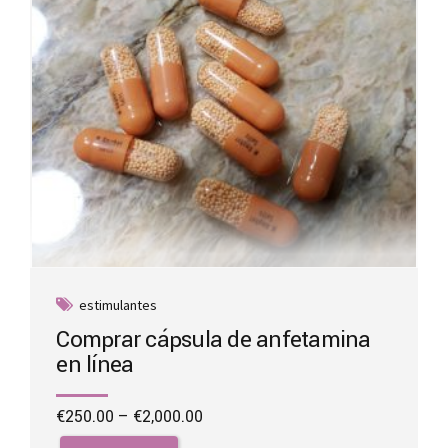
on
the
product
page
estimulantes
Comprar cápsula de anfetamina
en línea
Price
€
250.00
–
€
2,000.00
range:
This