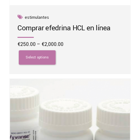
estimulantes
Comprar efedrina HCL en línea
Price
€
250.00
–
€
2,000.00
range:
This
€250.00
product
Select options
through
has
€2,000.00
multiple
variants.
The
options
may
be
chosen
on
the
product
page