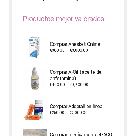
Productos mejor valorados
Comprar Anesket Online
Price
€
300.00
–
€
3,000.00
range:
€300.00
through
Comprar A-Oil (aceite de
€3,000.00
anfetamina)
Price
€
400.00
–
€
3,800.00
range:
€400.00
through
Comprar Adderall en línea
€3,800.00
Price
€
250.00
–
€
2,000.00
range:
€250.00
through
Comprar medicamento 4-ACO