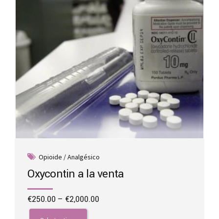
on
the
product
page
Opioide / Analgésico
Oxycontin a la venta
Price
€
250.00
–
€
2,000.00
range:
This