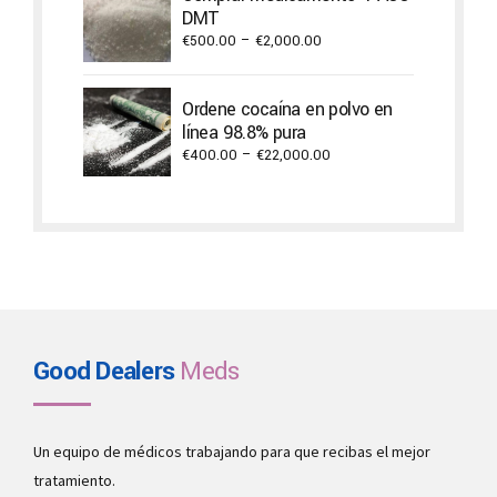
€2,000.00
DMT
Price
€
500.00
–
€
2,000.00
range:
€500.00
Ordene cocaína en polvo en
through
línea 98.8% pura
€2,000.00
Price
€
400.00
–
€
22,000.00
range:
€400.00
through
€22,000.00
Good Dealers
Meds
Un equipo de médicos trabajando para que recibas el mejor
tratamiento.