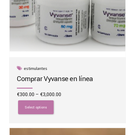
estimulantes
Comprar Vyvanse en línea
Price
€
300.00
–
€
3,000.00
range:
This
€300.00
product
Select options
through
has
€3,000.00
multiple
variants.
The