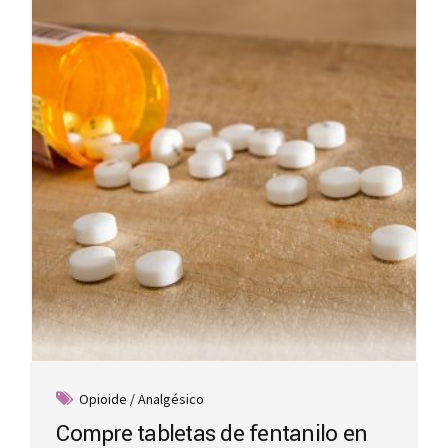
options
may
be
chosen
on
the
product
page
Opioide / Analgésico
Compre tabletas de fentanilo en