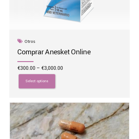
Otros
Comprar Anesket Online
Price
€
300.00
–
€
3,000.00
range:
This
€300.00
product
Select options
through
has
€3,000.00
multiple
variants.
The
options
may
be
chosen