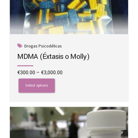
Drogas Psicodélicas
MDMA (Éxtasis o Molly)
Price
€
300.00
–
€
3,000.00
range:
This
€300.00
product
Select options
through
has
€3,000.00
multiple
variants.
The
options
may
be
chosen