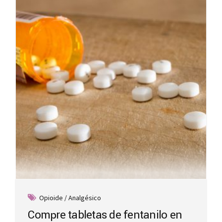
options
may
be
chosen
on
the
product
page
Opioide / Analgésico
Compre tabletas de fentanilo en