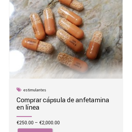
on
the
product
page
estimulantes
Comprar cápsula de anfetamina
en línea
Price
€
250.00
–
€
2,000.00
range:
This