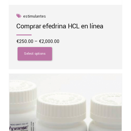
estimulantes
Comprar efedrina HCL en línea
Price
€
250.00
–
€
2,000.00
range:
This
€250.00
product
Select options
through
has
€2,000.00
multiple
variants.
The
options
may
be
chosen
on
the
product
page