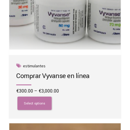
estimulantes
Comprar Vyvanse en línea
Price
€
300.00
–
€
3,000.00
range:
This
€300.00
product
Select options
through
has
€3,000.00
multiple
variants.
The