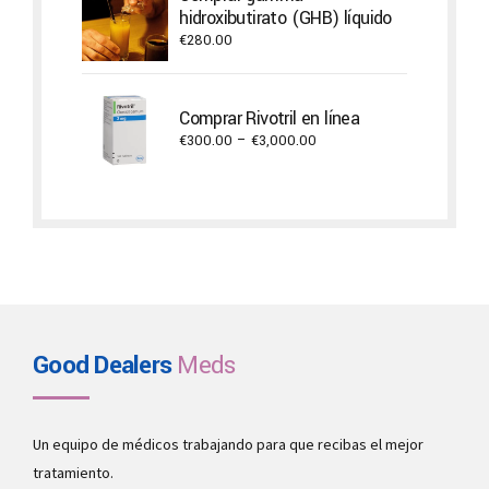
€22,000.00
hidroxibutirato (GHB) líquido
€
280.00
Comprar Rivotril en línea
Price
€
300.00
–
€
3,000.00
range:
€300.00
through
€3,000.00
Good Dealers
Meds
Un equipo de médicos trabajando para que recibas el mejor
tratamiento.