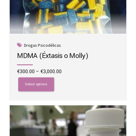
Drogas Psicodélicas
MDMA (Éxtasis o Molly)
Price
€
300.00
–
€
3,000.00
range:
This
€300.00
product
Select options
through
has
€3,000.00
multiple
variants.
The
options
may
be
chosen