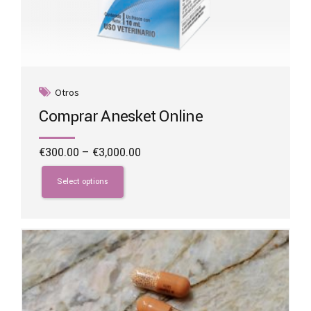
Otros
Comprar Anesket Online
Price
€
300.00
–
€
3,000.00
range:
This
€300.00
product
Select options
through
has
€3,000.00
multiple
variants.
The
options
may
be
chosen