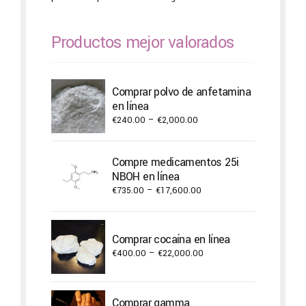
Productos mejor valorados
Comprar polvo de anfetamina
en línea
Price
€
240.00
–
€
2,000.00
range:
€240.00
Compre medicamentos 25i
through
NBOH en línea
€2,000.00
Price
€
735.00
–
€
17,600.00
range:
€735.00
through
Comprar cocaína en línea
€17,600.00
Price
€
400.00
–
€
22,000.00
range:
€400.00
through
Comprar gamma