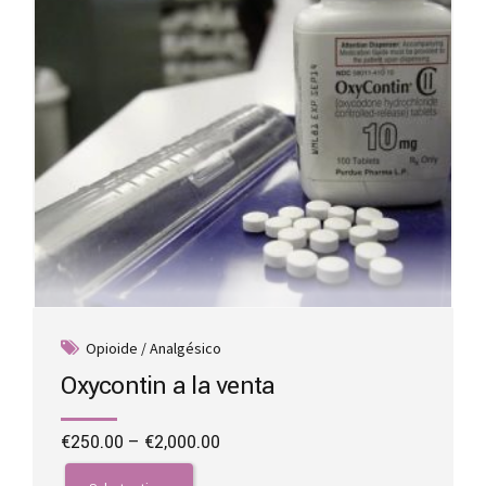
on
the
product
page
Opioide / Analgésico
Oxycontin a la venta
Price
€
250.00
–
€
2,000.00
range:
This