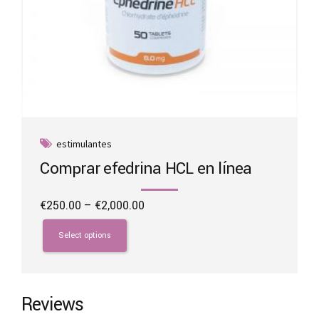
estimulantes
Comprar efedrina HCL en línea
Price
€
250.00
–
€
2,000.00
range:
This
€250.00
product
Select options
through
has
€2,000.00
multiple
variants.
The
Reviews
options