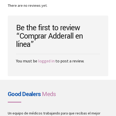
may
There are no reviews yet.
be
chosen
on
the
Be the first to review
product
“Comprar Adderall en
page
línea”
You must be
logged in
to post a review.
Good Dealers
Meds
Un equipo de médicos trabajando para que recibas el mejor