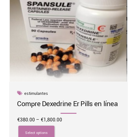
estimulantes
Compre Dexedrine Er Pills en línea
Price
€
380.00
–
€
1,800.00
range:
This
€380.00
product
Select options