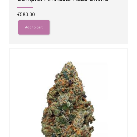
€
580.00
Add to cart