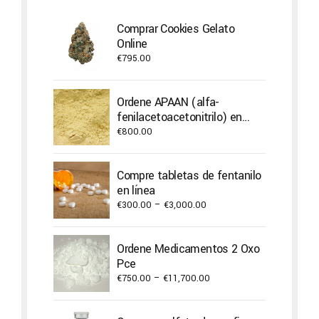
Comprar Cookies Gelato
Online
€
795.00
Ordene APAAN (alfa-
fenilacetoacetonitrilo) en
línea
€
800.00
Compre tabletas de fentanilo
en línea
Price
€
300.00
–
€
3,000.00
range:
€300.00
Ordene Medicamentos 2 Oxo
through
Pce
€3,000.00
Price
€
750.00
–
€
11,700.00
range:
€750.00