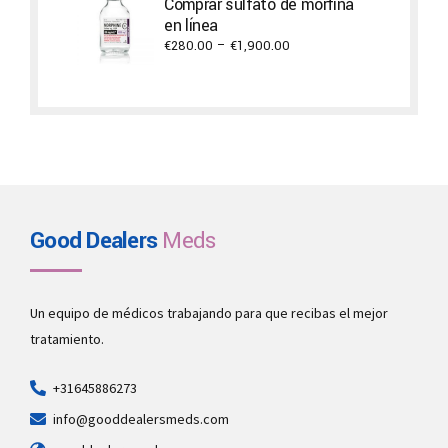
Comprar sulfato de morfina
through
en línea
€11,700.00
Price
€
280.00
–
€
1,900.00
range:
€280.00
through
€1,900.00
Good Dealers
Meds
Un equipo de médicos trabajando para que recibas el mejor
tratamiento.
+31645886273
info@gooddealersmeds.com