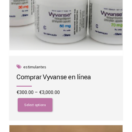
estimulantes
Comprar Vyvanse en línea
Price
€
300.00
–
€
3,000.00
range:
This
€300.00
product
Select options
through
has
€3,000.00
multiple
variants.
The