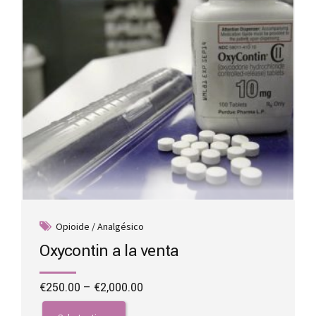
on
the
product
page
Opioide / Analgésico
Oxycontin a la venta
Price
€
250.00
–
€
2,000.00
range:
This