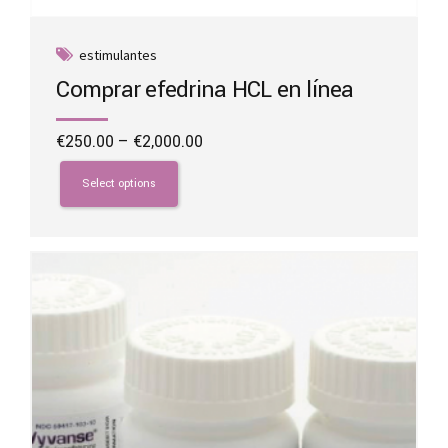
estimulantes
Comprar efedrina HCL en línea
Price
€
250.00
–
€
2,000.00
range:
This
€250.00
product
Select options
through
has
€2,000.00
multiple
variants.
The
options
may
be
chosen
on
the
product
page