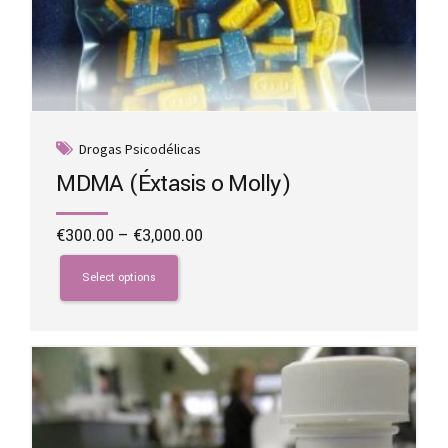
Drogas Psicodélicas
MDMA (Éxtasis o Molly)
Price
€
300.00
–
€
3,000.00
range:
This
€300.00
product
Select options
through
has
€3,000.00
multiple
variants.
The
options
may
be
chosen