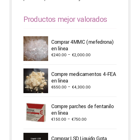
Productos mejor valorados
Comprar 4MMC (mefedrona)
en línea
Price
€
240.00
–
€
2,000.00
range:
€240.00
Compre medicamentos 4-FEA
through
en línea
€2,000.00
Price
€
650.00
–
€
4,300.00
range:
€650.00
Compre parches de fentanilo
through
en línea
€4,300.00
Price
€
150.00
–
€
750.00
range:
€150.00
Comprar LSD Liquido Gota
through