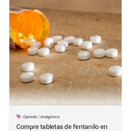
options
may
be
chosen
on
the
product
page
Opioide / Analgésico
Compre tabletas de fentanilo en