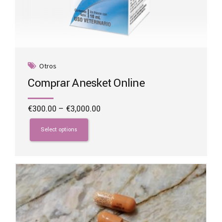
Otros
Comprar Anesket Online
Price
€
300.00
–
€
3,000.00
range:
This
€300.00
product
Select options
through
has
€3,000.00
multiple
variants.
The
options
may
be
chosen