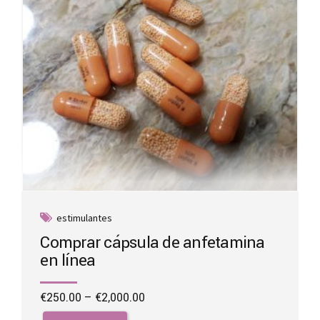
on
the
product
page
estimulantes
Comprar cápsula de anfetamina
en línea
Price
€
250.00
–
€
2,000.00
range:
This