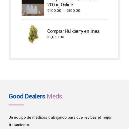
200ug Online
€750.00
Price
€
100.00
–
€
500.00
range:
€100.00
through
Comprar Hulkberry en línea
€500.00
€
1,050.00
Good Dealers
Meds
Un equipo de médicos trabajando para que recibas el mejor
tratamiento.