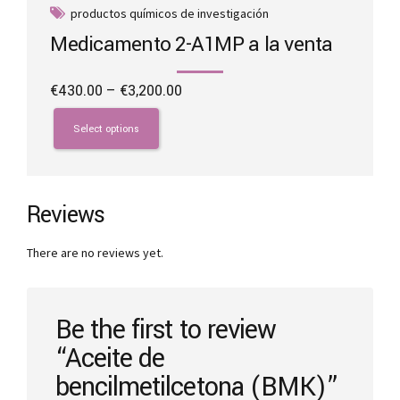
productos químicos de investigación
Medicamento 2-A1MP a la venta
Price
€
430.00
–
€
3,200.00
range:
This
€430.00
product
Select options
through
has
€3,200.00
multiple
variants.
The
Reviews
options
may
There are no reviews yet.
be
chosen
on
the
Be the first to review
product
“Aceite de
page
bencilmetilcetona (BMK)”