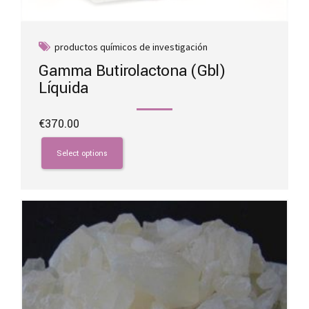
productos químicos de investigación
Gamma Butirolactona (Gbl)
Líquida
€
370.00
This
product
Select options
has
multiple
variants.
The
options
may
be
chosen
on
the