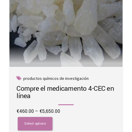
product
page
productos químicos de investigación
Compre el medicamento 4-CEC en
línea
Price
€
460.00
–
€
5,650.00
range:
This
€460.00
product
Select options
through
has