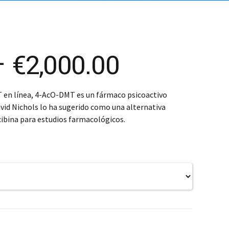
SK – Slovenčina
SL – Slovenščina
中文 (简体)
Price
–
€
2,000.00
range:
en línea, 4-AcO-DMT es un fármaco psicoactivo
vid Nichols lo ha sugerido como una alternativa
€500.00
cibina para estudios farmacológicos.
through
€2,000.00