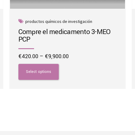
productos químicos de investigación
Compre el medicamento 3-MEO
PCP
Price
€
420.00
–
€
9,900.00
range:
This
€420.00
product
Select options
through
has
€9,900.00
multiple
variants.
The
options
may
be
chosen