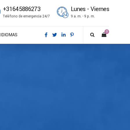
+31645886273
Lunes - Viernes
Teléfono de emergencia 24/7
9 a. m. - 9 p. m.
0
IDIOMAS
DA – Dansk
DE – Deutsch
EN – English
ES – Español
FR – Français
FI – Suomi
IT – Italiano
NO – Norsk bokmål