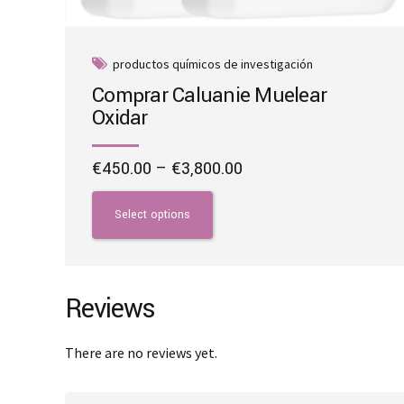
productos químicos de investigación
Comprar Caluanie Muelear
Oxidar
Price
€
450.00
–
€
3,800.00
range:
This
€450.00
product
Select options
through
has
€3,800.00
multiple
variants.
The
Reviews
options
may
There are no reviews yet.
be
chosen