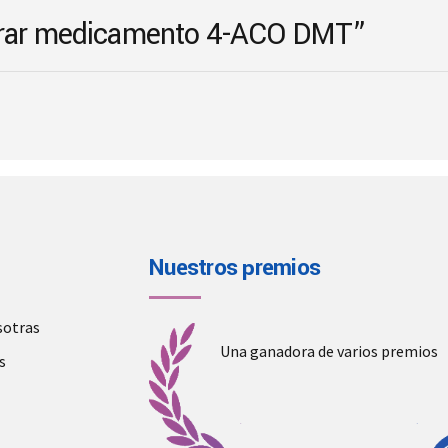
on
mprar medicamento 4-ACO DMT”
the
product
page
Nuestros premios
sotras
Una ganadora de varios premios
s