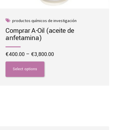
productos químicos de investigación
Comprar A-Oil (aceite de
anfetamina)
Price
€
400.00
–
€
3,800.00
range:
This
€400.00
product
Select options
through
has
€3,800.00
multiple
variants.
The
options
may
be
chosen