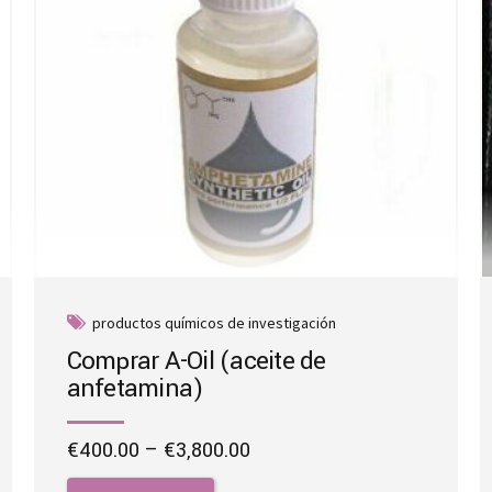
productos químicos de investigación
Comprar A-Oil (aceite de
anfetamina)
Price
€
400.00
–
€
3,800.00
range:
This