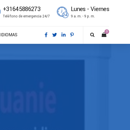
+31645886273
Lunes - Viernes
Teléfono de emergencia 24/7
9 a. m. - 9 p. m.
0
IDIOMAS
DA – Dansk
DE – Deutsch
EN – English
ES – Español
FR – Français
FI – Suomi
IT – Italiano
NO – Norsk bokmål