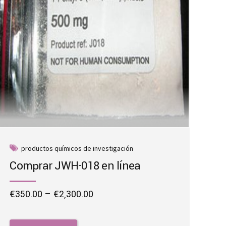
productos químicos de investigación
Comprar JWH-018 en línea
Price
€
350.00
–
€
2,300.00
range:
This
€350.00
product