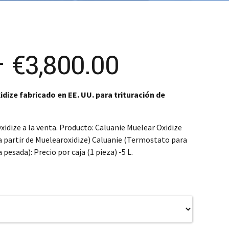
SK – Slovenčina
SL – Slovenščina
中文 (简体)
Price
–
€
3,800.00
range:
ize fabricado en EE. UU. para trituración de
€450.00
idize a la venta. Producto: Caluanie Muelear Oxidize
through
 partir de Muelearoxidize) Caluanie (Termostato para
pesada): Precio por caja (1 pieza) -5 L.
€3,800.00