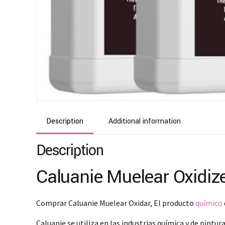
Description
Additional information
Description
Caluanie Muelear Oxidiz
Comprar Caluanie Muelear Oxidar, El producto
químico
Caluanie se utiliza en las industrias química y de pint