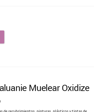
0
aluanie Muelear Oxidize
e
s de recubrimientos, pinturas, plásticos y tintas de