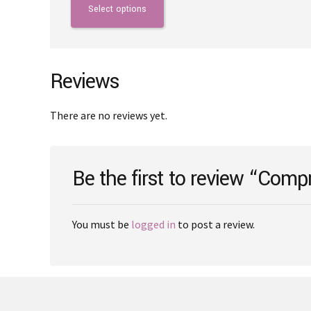
product
Select options
has
multiple
variants.
The
Reviews
options
may
There are no reviews yet.
be
chosen
on
Be the first to review “Comp
the
product
page
You must be
logged in
to post a review.