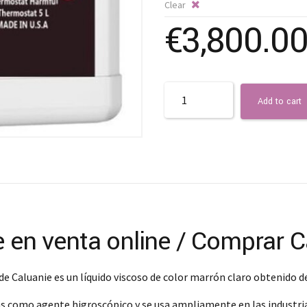
Clear
€
3,800.0
Quantity
Add to cart
e en venta online / Comprar C
de Caluanie es un líquido viscoso de color marrón claro obtenido d
uras como agente higroscópico y se usa ampliamente en las industria