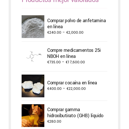
Comprar polvo de anfetamina
en línea
Price
€
240.00
–
€
2,000.00
range:
€240.00
Compre medicamentos 25i
through
NBOH en línea
€2,000.00
Price
€
735.00
–
€
17,600.00
range:
€735.00
through
Comprar cocaína en línea
€17,600.00
Price
€
400.00
–
€
22,000.00
range:
€400.00
through
Comprar gamma
€22,000.00
hidroxibutirato (GHB) líquido
€
280.00