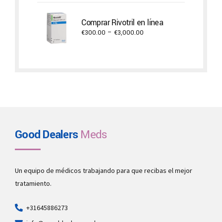
Comprar Rivotril en línea
Price
€
300.00
–
€
3,000.00
range:
€300.00
through
€3,000.00
Good Dealers
Meds
Un equipo de médicos trabajando para que recibas el mejor
tratamiento.
+31645886273