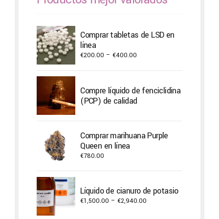
Comprar tabletas de LSD en
línea
Price
€
200.00
–
€
400.00
range:
€200.00
through
Compre líquido de fenciclidina
€400.00
(PCP) de calidad
Comprar marihuana Purple
Queen en línea
€
780.00
Líquido de cianuro de potasio
Price
€
1,500.00
–
€
2,940.00
range: