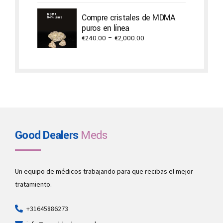
€1,500.00
through
Compre cristales de MDMA
€2,940.00
puros en línea
Price
€
240.00
–
€
2,000.00
range:
€240.00
through
€2,000.00
Good Dealers
Meds
Un equipo de médicos trabajando para que recibas el mejor
tratamiento.
+31645886273