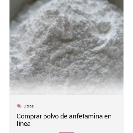
be
chosen
on
the
product
page
Otros
Comprar polvo de anfetamina en
línea