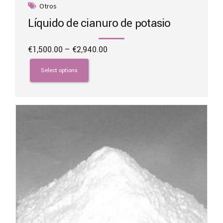
Otros
Líquido de cianuro de potasio
Price
€
1,500.00
–
€
2,940.00
range:
This
€1,500.00
product
Select options
through
has
€2,940.00
multiple
variants.
The
options
may
be
chosen
on
the
product
page