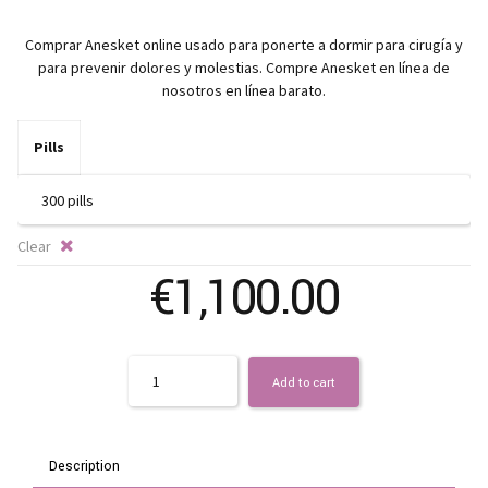
ra
Comprar Anesket online usado para ponerte a dormir para cirugía y
€
para prevenir dolores y molestias. Compre Anesket en línea de
nosotros en línea barato.
t
Pills
€3
Clear
€
1,100.00
Quantity
Add to cart
Description