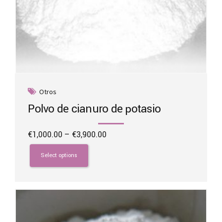
Otros
Polvo de cianuro de potasio
Price
€
1,000.00
–
€
3,900.00
range:
This
€1,000.00
product
Select options
through
has
€3,900.00
multiple
variants.
The
options
may