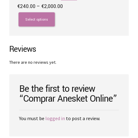
Price
€
240.00
–
€
2,000.00
range:
This
€240.00
product
Select options
through
has
€2,000.00
multiple
variants.
The
Reviews
options
may
There are no reviews yet.
be
chosen
on
the
Be the first to review
product
“Comprar Anesket Online”
page
You must be
logged in
to post a review.