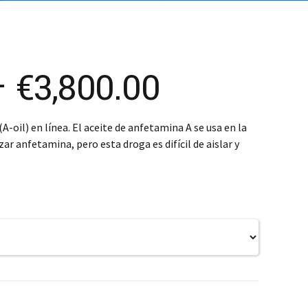
SK – Slovenčina
SL – Slovenščina
中文 (简体)
Price
–
€
3,800.00
range:
-oil) en línea. El aceite de anfetamina A se usa en la
zar anfetamina, pero esta droga es difícil de aislar y
€400.00
through
€3,800.00
0