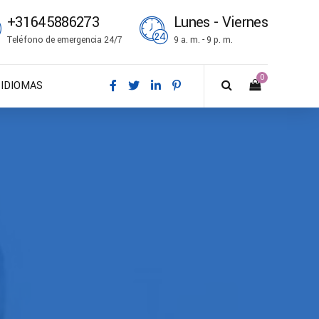
+31645886273
Lunes - Viernes
Teléfono de emergencia 24/7
9 a. m. - 9 p. m.
0
IDIOMAS
DA – Dansk
DE – Deutsch
EN – English
ES – Español
FR – Français
FI – Suomi
IT – Italiano
NO – Norsk bokmål