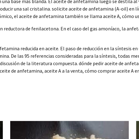
 una base más blanda. El aceite de anfetamina luego se destila al
oducir una sal cristalina. solicite aceite de anfetamina (A-oil) en 
nómico, el aceite de anfetamina también se llama aceite A, cómo us
n reductora de fenilacetona. En el caso del gas amoníaco, la anf
tamina reducida en aceite. El paso de reducción en la síntesis en
na. De las 95 referencias consideradas para la síntesis, todas me
 discusión de la literatura compuesta. dónde pedir aceite de anfeta
eite de anfetamina, aceite A a la venta, cómo comprar aceite A en