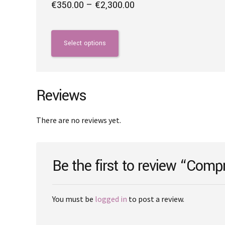
Price
€
350.00
–
€
2,300.00
range:
This
€350.00
product
through
has
Select options
€2,300.00
multiple
variants.
The
options
Reviews
may
be
There are no reviews yet.
chosen
on
the
Be the first to review “Comp
product
page
You must be
logged in
to post a review.