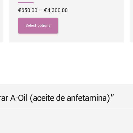
Price
€
650.00
–
€
4,300.00
range:
This
€650.00
product
Select options
through
has
€4,300.00
multiple
variants.
The
options
may
be
chosen
on
rar A-Oil (aceite de anfetamina)”
the
product
page