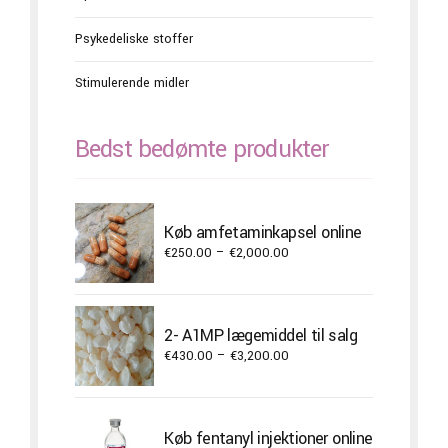
Psykedeliske stoffer
Stimulerende midler
Bedst bedømte produkter
Køb amfetaminkapsel online
Price
€
250.00
–
€
2,000.00
range:
€250.00
through
2- A1MP lægemiddel til salg
€2,000.00
Price
€
430.00
–
€
3,200.00
range:
€430.00
through
Køb fentanyl injektioner online
€3,200.00