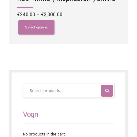
Price
€
240.00
–
€
2,000.00
range:
This
€240.00
product
Select options
through
has
€2,000.00
multiple
variants.
The
options
may
be
chosen
on
the
product
page
Vogn
No products in the cart.