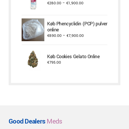
Price
€
280.00
–
€
1,900.00
range:
€280.00
through
Køb Phencyclidin (PCP) pulver
€1,900.00
online
Price
€
890.00
–
€
7,900.00
range:
€890.00
through
Køb Cookies Gelato Online
€7,900.00
€
795.00
Good Dealers
Meds