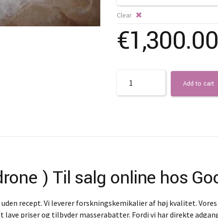
Clear
€
1,300.00
Quantity
Add to cart
one ) Til salg online hos G
en recept. Vi leverer forskningskemikalier af høj kvalitet. Vores
t lave priser og tilbyder masserabatter. Fordi vi har direkte adgang