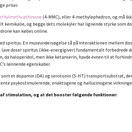
e priser.
ethylmethcathinone
(4-MMC), eller 4-methylephedron, og må ikk
ralt kemikalie, og begge dets molekyler har lignende styrke som
drone kan købes online.
d spiritus. En museundersøgelse så på interaktionen mellem diss
 lave doser spiritus (ikke-energigiver) fundamentalt forbedrede 
n, da haloperidol, men ikke ketanserin, havde evnen til at forhindr
MC’s lønnende egenskaber.
om et dopamin (DA) og serotonin (5-HT) transportsubstrat, der af
otente psykostimulerende, enaktogene og hallucinogene virkninge
 af stimulation, og at det booster følgende funktioner: