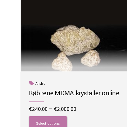
Andre
Køb rene MDMA-krystaller online
Price
€
240.00
–
€
2,000.00
range:
This
€240.00
product
Select options