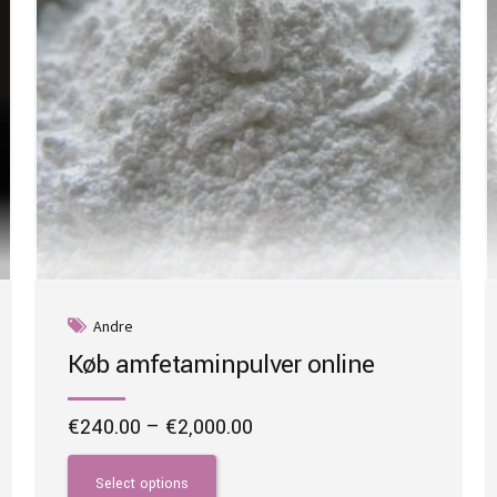
Andre
Køb amfetaminpulver online
Price
€
240.00
–
€
2,000.00
range:
This
€240.00
product
Select options