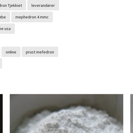
on Tjekkiet
leverandører
øbe
mephedron 4 mmc
ne usa
online
prust mefedron