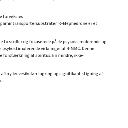
e forveksles
 dopamintransportersubstrater. R-Mephedrone er et
e to stoffer og fokuserede på de psykostimulerende og
de psykostimulerende virkninger af 4-MMC. Denne
e forstærkning af spiritus. En mindre, ikke-
bryder vesikulær lagring og signifikant stigning af
r.