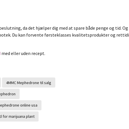
 beslutning, da det hjælper dig med at spare både penge og tid. O
potek. Du kan forvente førsteklasses kvalitetsprodukter og rettidi
d
med eller uden recept.
4MMC Mephedrone til salg
ephedron
ephedrone online usa
 for marijuana plant