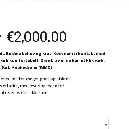
ovenčina
ovenščina
简体)
Price
–
€
2,000.00
range:
med alle dine behov og krav. Kom nemt i kontakt med
 køb komfortabelt. Dine krav er nu kun et klik væk.
€240.00
 (Køb Mephedrone 4MMC)
through
renhed med et meget godt og diskret
s erfaring med levering inden for
entrerer os om sikkerhed.
€2,000.00