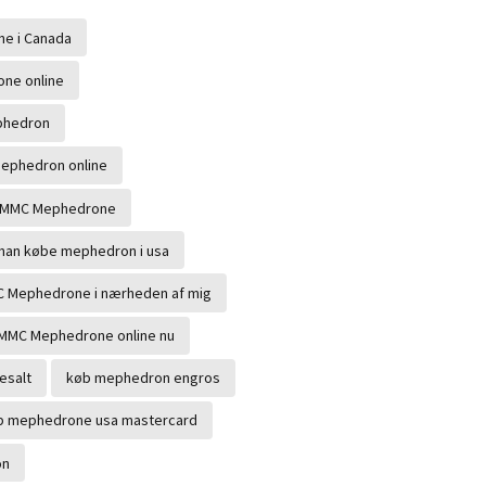
e i Canada
ne online
phedron
mephedron online
 4MMC Mephedrone
man købe mephedron i usa
 Mephedrone i nærheden af ​​mig
MMC Mephedrone online nu
esalt
køb mephedron engros
b mephedrone usa mastercard
on