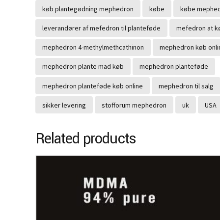
køb plantegødning mephedron
købe
købe mephedr
leverandører af mefedron til planteføde
mefedron at k
mephedron 4-methylmethcathinon
mephedron køb onli
mephedron plante mad køb
mephedron planteføde
mephedron planteføde køb online
mephedron til salg
sikker levering
stofforum mephedron
uk
USA
Related products