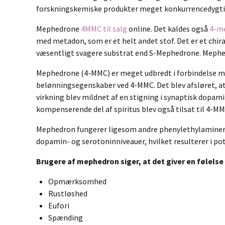
forskningskemiske produkter meget konkurrencedygtig
Mephedrone
4MMC til salg
online. Det kaldes også
4-m
med metadon, som er et helt andet stof. Det er et chi
væsentligt svagere substrat end S-Mephedrone. Mephe
Mephedrone (4-MMC) er meget udbredt i forbindelse me
belønningsegenskaber ved 4-MMC. Det blev afsløret, at
virkning blev mildnet af en stigning i synaptisk dopami
kompenserende del af spiritus blev også tilsat til 4-M
Mephedron fungerer ligesom andre phenylethylaminer s
dopamin- og serotoninniveauer, hvilket resulterer i p
Brugere af mephedron siger, at det giver en følelse
Opmærksomhed
Rustløshed
Eufori
Spænding