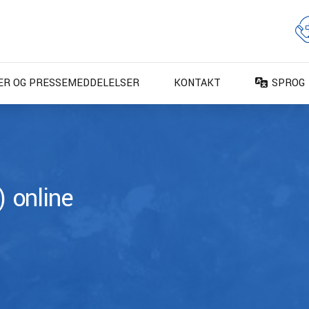
ER OG PRESSEMEDDELELSER
KONTAKT
SPROG
DA – Da
DE – De
EN – En
ES – Es
 online
FR – Fr
FI – Su
IT – Ita
NO – No