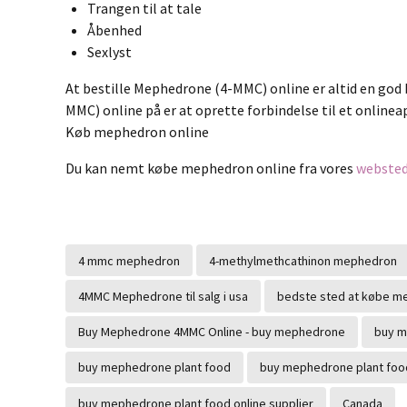
Trangen til at tale
Åbenhed
Sexlyst
At bestille Mephedrone (4-MMC) online er altid en god
MMC) online på er at oprette forbindelse til et onlinea
Køb mephedron online
Du kan nemt købe mephedron online fra vores
webste
4 mmc mephedron
4-methylmethcathinon mephedron
4MMC Mephedrone til salg i usa
bedste sted at købe m
Buy Mephedrone 4MMC Online - buy mephedrone
buy m
buy mephedrone plant food
buy mephedrone plant food
buy mephedrone plant food online supplier
Canada