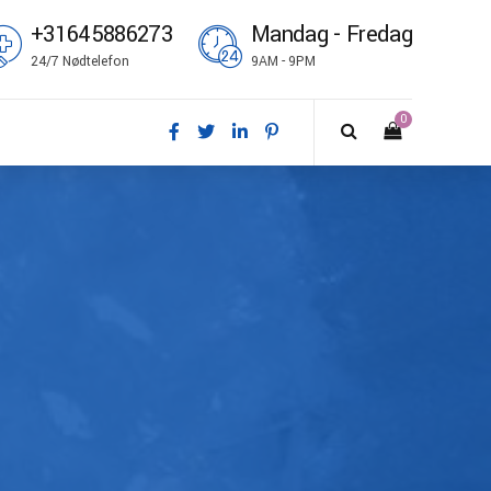
+31645886273
Mandag - Fredag
24/7 Nødtelefon
9AM - 9PM
0
nsk
utsch
glish
pañol
ançais
omi
liano
rsk bokmål