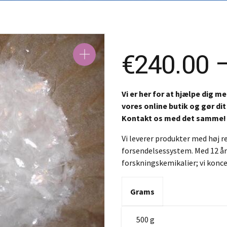
SK – Sl
SL – Sl
中文 (
€
240.00
Vi er her for at hjælpe dig 
vores online butik og gør dit
Kontakt os med det samme!
Vi leverer produkter med høj 
forsendelsessystem. Med 12 år
forskningskemikalier; vi konc
Grams