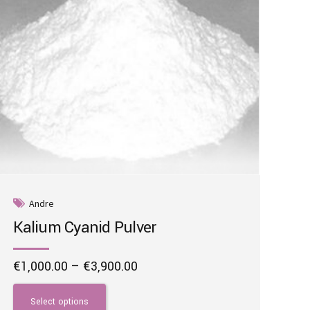
Andre
Kalium Cyanid Pulver
Price
€
1,000.00
–
€
3,900.00
range:
This
€1,000.00
product
Select options