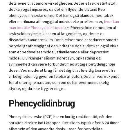
dets evne til at ændre virkeligheden. Det er et rekreativt stof;
det kan også injiceres, da det er i flydende tilstand Køb
phencyclidin væske online. Det kan også blandes med tobak
eller marihuana afhængigt af individuelle præferencer,
hvor kan
man bestille Phencyclidin Liquid
a>. Phencyclidin er medlem af
arylcyclohexylamin-klassen af ​​lægemidler, og det er et
dissociativt anæstetikum. Det hjælper med at reducere smerte
betydeligt afhængigt af den indtagne dosis; det kan også virke
som et bedøvelsesmiddel, stimulerende eller depressivt
middel. Bivirkninger såsom sløret syn, opkastning og
svimmelhed kan være forbundet med at tage betydeligt høje
doser. Ved moderat brug får det dig til at føle dig løsrevet fra
virkeligheden og giver en følelse af eufori. Det har været kendt
for at efterligne næsten, som om du har overmenneskelig
styrke, og du ikke frygter noget.
Phencyclidinbrug
Phencyclidinvæske (PCP) har en hurtig reaktionstid, når den
sprøjtes direkte ind i kroppen. Det slides typisk efter 6-24 timer
afhængig af den anvendte dosis. Faren for betydelige