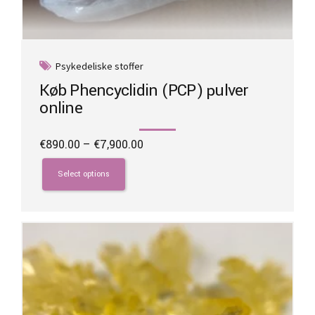
Psykedeliske stoffer
Køb Phencyclidin (PCP) pulver
online
Price
€
890.00
–
€
7,900.00
range:
This
€890.00
product
Select options
through
has
€7,900.00
multiple
variants.
The
options
may
be
chosen
on