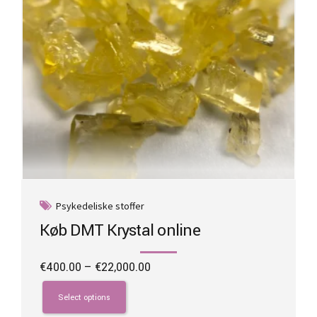
the
product
page
Psykedeliske stoffer
Køb DMT Krystal online
Price
€
400.00
–
€
22,000.00
range:
This
€400.00
product
Select options
through
has