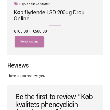
Psykedeliske stoffer
Køb flydende LSD 200ug Drop
Online
Price
€
100.00
–
€
500.00
range:
This
€100.00
product
Select options
through
has
€500.00
multiple
variants.
The
Reviews
options
may
There are no reviews yet.
be
chosen
on
the
Be the first to review “Køb
product
kvalitets phencyclidin
page