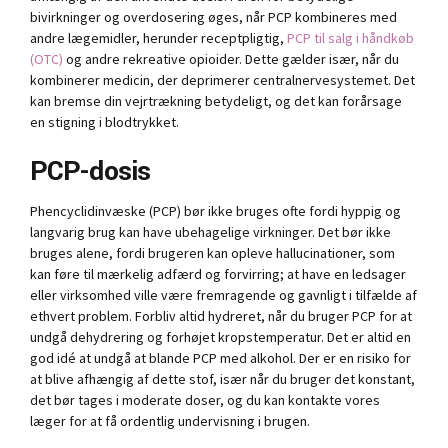
bivirkninger og overdosering øges, når PCP kombineres med
andre lægemidler, herunder receptpligtig,
PCP til salg i håndkøb
(OTC)
og andre rekreative opioider. Dette gælder især, når du
kombinerer medicin, der deprimerer centralnervesystemet. Det
kan bremse din vejrtrækning betydeligt, og det kan forårsage
en stigning i blodtrykket.
PCP-dosis
Phencyclidinvæske (PCP) bør ikke bruges ofte fordi hyppig og
langvarig brug kan have ubehagelige virkninger. Det bør ikke
bruges alene, fordi brugeren kan opleve hallucinationer, som
kan føre til mærkelig adfærd og forvirring; at have en ledsager
eller virksomhed ville være fremragende og gavnligt i tilfælde af
ethvert problem. Forbliv altid hydreret, når du bruger PCP for at
undgå dehydrering og forhøjet kropstemperatur. Det er altid en
god idé at undgå at blande PCP med alkohol. Der er en risiko for
at blive afhængig af dette stof, især når du bruger det konstant,
det bør tages i moderate doser, og du kan kontakte vores
læger for at få ordentlig undervisning i brugen.