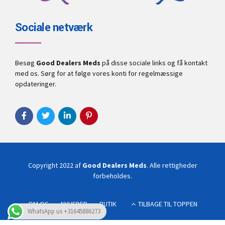
Sociale netværk
Besøg
Good Dealers Meds
på disse sociale links og få kontakt
med os. Sørg for at følge vores konti for regelmæssige
opdateringer.
Copyright 2022 af
Good Dealers Meds
. Alle rettigheder
forbeholdes.
OM OS
NYHEDER
BUTIK
TILBAGE TIL TOPPEN
WhatsApp us +31645886273