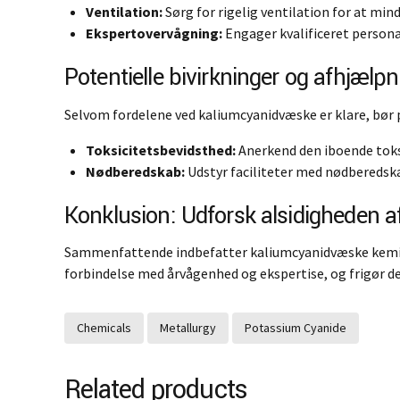
Ventilation:
Sørg for rigelig ventilation for at min
Ekspertovervågning:
Engager kvalificeret personal
Potentielle bivirkninger og afhjælpn
Selvom fordelene ved kaliumcyanidvæske er klare, bør p
Toksicitetsbevidsthed:
Anerkend den iboende toks
Nødberedskab:
Udstyr faciliteter med nødberedsk
Konklusion: Udforsk alsidigheden 
Sammenfattende indbefatter kaliumcyanidvæske kemisk a
forbindelse med årvågenhed og ekspertise, og frigør d
Chemicals
Metallurgy
Potassium Cyanide
Related products