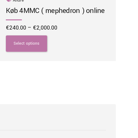
Køb 4MMC ( mephedron ) online
Price
€
240.00
–
€
2,000.00
range:
This
€240.00
product
Select options
through
has
€2,000.00
multiple
variants.
The
options
may
be
chosen
on
the
product
page