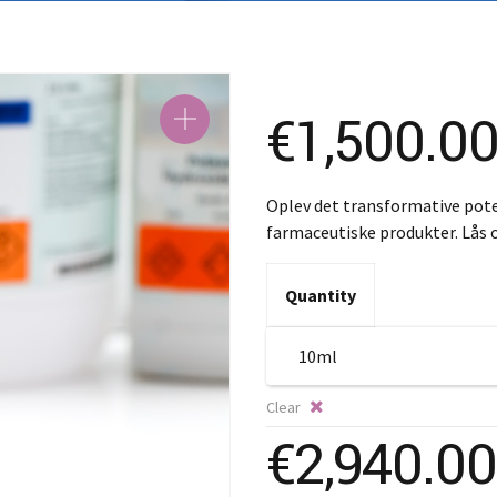
SK – Sl
SL – Sl
中文 (
€
1,500.0
Oplev det transformative pote
farmaceutiske produkter. Lås 
Quantity
Clear
€
2,940.00