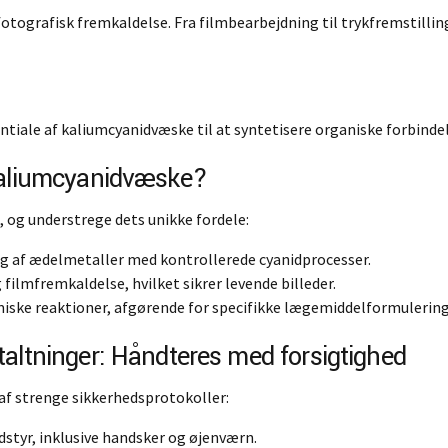
fotografisk fremkaldelse. Fra filmbearbejdning til trykfremstilli
tiale af kaliumcyanidvæske til at syntetisere organiske forbindels
 kaliumcyanidvæske?
 og understrege dets unikke fordele:
ng af ædelmetaller med kontrollerede cyanidprocesser.
filmfremkaldelse, hvilket sikrer levende billeder.
ke reaktioner, afgørende for specifikke lægemiddelformulering
taltninger: Håndteres med forsigtighed
af strenge sikkerhedsprotokoller:
styr, inklusive handsker og øjenværn.