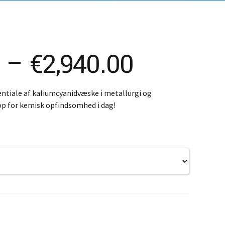
ovenčina
ovenščina
简体)
Price
0
–
€
2,940.00
range:
ntiale af kaliumcyanidvæske i metallurgi og
op for kemisk opfindsomhed i dag!
€1,500.
through
€2,940.