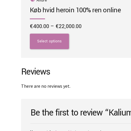
Køb hvid heroin 100% ren online
Price
€
400.00
–
€
22,000.00
range:
This
€400.00
product
Select options
through
has
€22,000.00
multiple
variants.
The
Reviews
options
may
There are no reviews yet.
be
chosen
on
Be the first to review “Kali
the
product
page