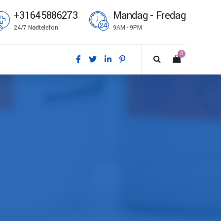
+31645886273
Mandag - Fredag
24/7 Nødtelefon
9AM - 9PM
0
nsk
utsch
glish
pañol
ançais
omi
liano
rsk bokmål