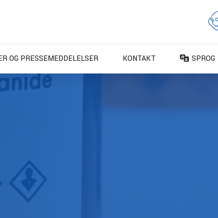
ER OG PRESSEMEDDELELSER
KONTAKT
SPROG
DA – Da
DE – De
EN – En
ES – Es
FR – Fr
FI – Su
IT – Ita
NO – No