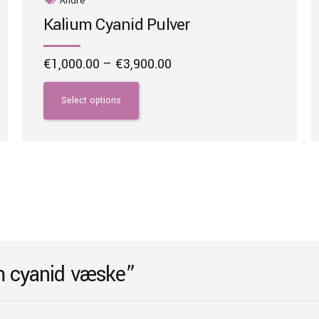
Kalium Cyanid Pulver
Price
€
1,000.00
–
€
3,900.00
range:
This
€1,000.00
product
Select options
through
has
€3,900.00
multiple
variants.
The
options
may
be
chosen
on
um cyanid væske”
the
product
page