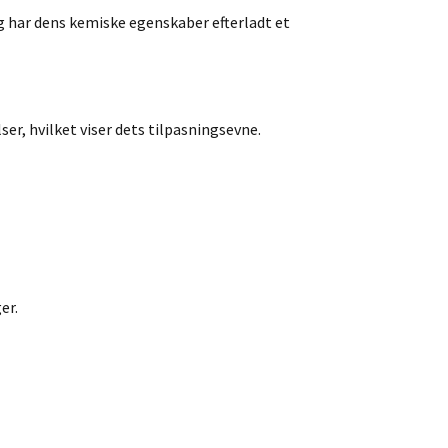
ng har dens kemiske egenskaber efterladt et
er, hvilket viser dets tilpasningsevne.
er.