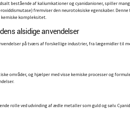
dsalt bestående af kaliumkationer og cyanidanioner, spiller man
roxiddismutase) fremviser den neurotoksiske egenskaber. Denne f
s kemiske kompleksitet.
dens alsidige anvendelser
endelser på tværs af forskellige industrier, fra lægemidler til 
iske områder, og hjælper med visse kemiske processer og formule
ndelser.
ende rolle ved udvinding af ædle metaller som guld og sølv. Cyanid