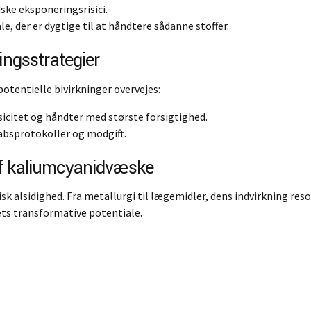
dske eksponeringsrisici.
e, der er dygtige til at håndtere sådanne stoffer.
ingsstrategier
otentielle bivirkninger overvejes:
icitet og håndter med største forsigtighed.
absprotokoller og modgift.
af kaliumcyanidvæske
lsidighed. Fra metallurgi til lægemidler, dens indvirkning resone
ets transformative potentiale.