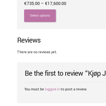
Price
€
735.00
–
€
17,600.00
range:
This
€735.00
product
Select options
through
has
€17,600.00
multiple
variants.
The
Reviews
options
may
There are no reviews yet.
be
chosen
on
Be the first to review “Kjøp
the
product
page
You must be
logged in
to post a review.