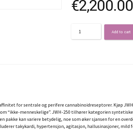
€
2,200.00
Quantity
Add to cart
finitet for sentrale og perifere cannabinoidreseptorer. Kjøp JWH
lgt som “ikke-menneskelige”. JWH-250 tilhører kategorien synteti
 pakke kan variere betydelig, noe som øker sjansen for en overdos
luderer takykardi, hypertensjon, agitasjon, hallusinasjoner, mil