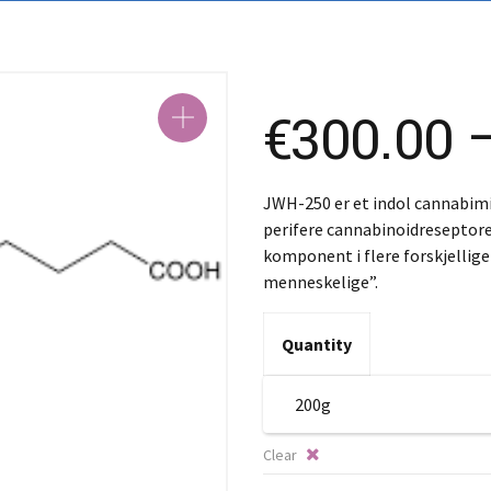
S
S
€
300.00
JWH-250 er et indol cannabimi
perifere cannabinoidreseptorer
komponent i flere forskjellige
menneskelige”.
Quantity
Clear