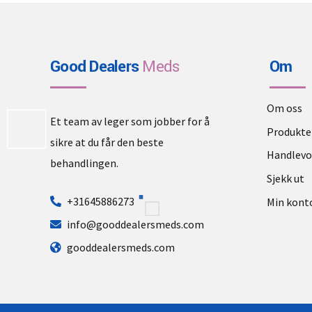
Good Dealers
Meds
Om
Om oss
Et team av leger som jobber for å
Produkte
sikre at du får den beste
Handlev
behandlingen.
Sjekk ut
+31645886273
Min kont
info@gooddealersmeds.com
gooddealersmeds.com