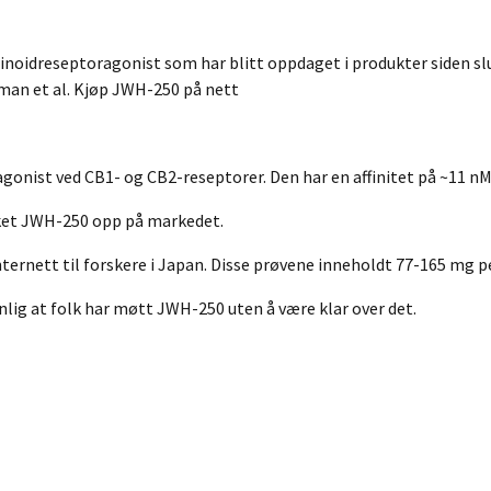
oidreseptoragonist som har blitt oppdaget i produkter siden slut
fman et al. Kjøp JWH-250 på nett
gonist ved CB1- og CB2-reseptorer. Den har en affinitet på ~11 n
ukket JWH-250 opp på markedet.
nternett til forskere i Japan. Disse prøvene inneholdt 77-165 mg p
nlig at folk har møtt JWH-250 uten å være klar over det.