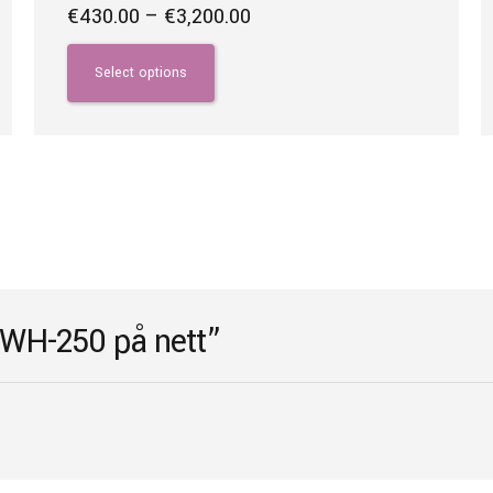
Price
€
430.00
–
€
3,200.00
range:
This
€430.00
product
Select options
through
has
€3,200.00
multiple
variants.
The
options
may
be
chosen
on
 JWH-250 på nett”
the
product
page