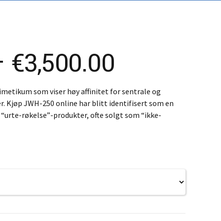
K – Slovenčina
L – Slovenščina
中文 (简体)
Price
–
€
3,500.00
range:
metikum som viser høy affinitet for sentrale og
. Kjøp JWH-250 online har blitt identifisert som en
€300.00
 “urte-røkelse”-produkter, ofte solgt som “ikke-
through
€3,500.00