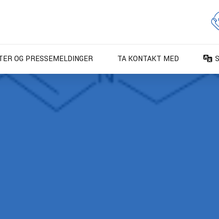
TER OG PRESSEMELDINGER
TA KONTAKT MED
D
D
E
E
F
F
I
N