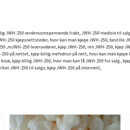
illig JWH-250 verdensomspennende frakt, JWH-250 medisin til salg
, JWH-250 kjøpsnettsteder, hvor kan man kjøpe JWH-250, bestille 
250 ,mJWH-250 leverandører, kjøp JWH-250, ren JWH-250, kjøp 
 -250 på nettet, kjøp billig mefedron på nett, hvor kan man kjøpe 
ruk, kjøp billig JWH-250, hvor man kan få JWH-250 for salg , kjøp
litet JWH-250 til salgs, kjøp JWH-250 på internett,