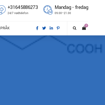
+31645886273
Mandag - fredag
24/7 nødtelefon
09.00–21.00
0
SPRÅK
A – Dansk
E – Deutsch
N – English
S – Español
R – Français
I – Suomi
T – Italiano
O – Norsk bokmål