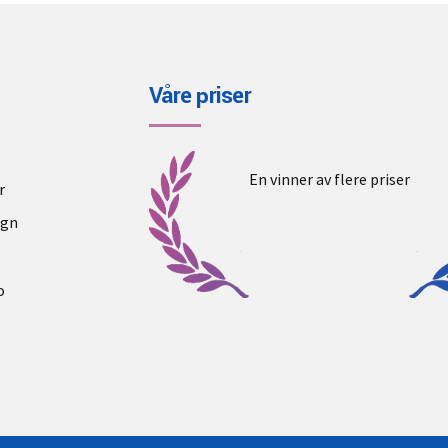
Våre priser
En vinner av flere priser
r
ogn
o