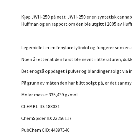
Kjøp JWH-250 på nett. JWH-250 er en syntetisk cannabin
Huffman og en rapport om den ble utgitt i 2005 av Huf
Legemidlet er en fenylacetylindol og fungerer som en a
Noen år etter at den først ble nevnt i litteraturen, d
Det er også oppdaget i pulver og blandinger solgt via i
På grunn av måten den har blitt solgt på, er det sannsy
Molar masse: 335,439 g/mol
ChEMBL-ID: 188031
ChemSpider ID: 23256117
PubChem CID: 44397540