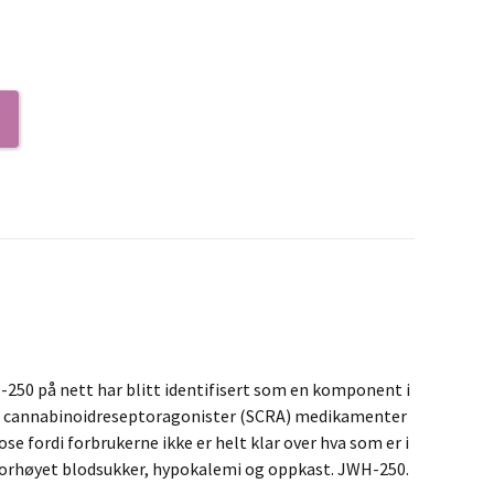
-250 på nett har blitt identifisert som en komponent i
ske cannabinoidreseptoragonister (SCRA) medikamenter
e fordi forbrukerne ikke er helt klar over hva som er i
d forhøyet blodsukker, hypokalemi og oppkast. JWH-250.