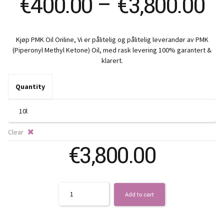
Pr
€
400.00
–
€
3,800.00
ra
Kjøp PMK Oil Online, Vi er pålitelig og pålitelig leverandør av PMK
€
(Piperonyl Methyl Ketone) Oil, med rask levering 100% garantert &
klarert.
t
Quantity
€3
Clear
€
3,800.00
Quantity
Add to cart