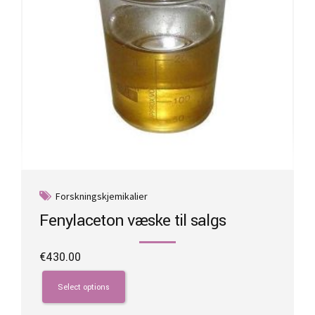
Forskningskjemikalier
Fenylaceton væske til salgs
€
430.00
This
product
Select options
has