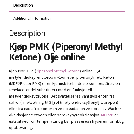
Description
Additional information
Description
Kjøp PMK (Piperonyl Methyl
Ketone) Olje online
Kjøp PMK Olje (
Piperonyl Methyl Ketone
) online. 3,4-
metylendioksyfenylpropan-2-on eller piperonylmetylketon
(MDP2P eller PMK) er en kjemisk forbindelse som består av en
fenylacetondel substituert med en funksjonell
metylendioksygruppe. Det syntetiseres vanligvis enten fra
safrol (i motsetning til 3-[3,4-(metylendioksy)fenyl]-2-propen)
eller fra isosafrolisomeren ved oksidasjon ved bruk av Wacker-
oksidasjonsmetoden eller peroksysyreoksidasjon.
MDP2P
er
ustabil ved romtemperatur og bør plasseres i fryseren for riktig
oppbevaring.