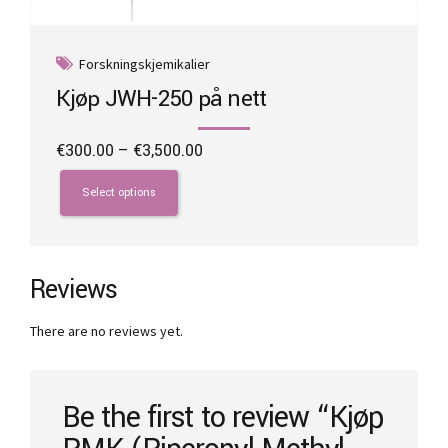
Forskningskjemikalier
Kjøp JWH-250 på nett
Price
€
300.00
–
€
3,500.00
range:
This
€300.00
product
Select options
through
has
€3,500.00
multiple
variants.
The
Reviews
options
may
There are no reviews yet.
be
chosen
on
the
Be the first to review “Kjøp
product
page