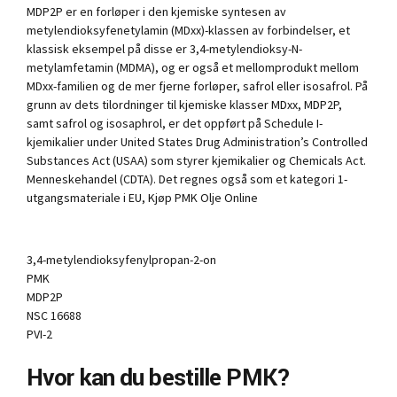
MDP2P er en forløper i den kjemiske syntesen av
metylendioksyfenetylamin (MDxx)-klassen av forbindelser, et
klassisk eksempel på disse er 3,4-metylendioksy-N-
metylamfetamin (MDMA), og er også et mellomprodukt mellom
MDxx-familien og de mer fjerne forløper, safrol eller isosafrol. På
grunn av dets tilordninger til kjemiske klasser MDxx, MDP2P,
samt safrol og isosaphrol, er det oppført på Schedule I-
kjemikalier under United States Drug Administration’s Controlled
Substances Act (USAA) som styrer kjemikalier og Chemicals Act.
Menneskehandel (CDTA). Det regnes også som et kategori 1-
utgangsmateriale i EU, Kjøp PMK Olje Online
3,4-metylendioksyfenylpropan-2-on
PMK
MDP2P
NSC 16688
PVI-2
Hvor kan du bestille PMK?