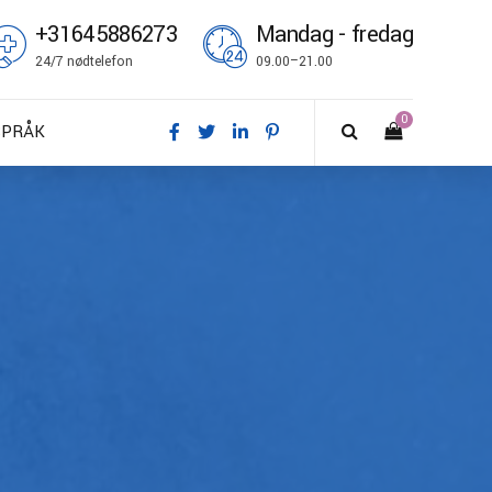
+31645886273
Mandag - fredag
24/7 nødtelefon
09.00–21.00
0
SPRÅK
A – Dansk
E – Deutsch
N – English
S – Español
R – Français
I – Suomi
T – Italiano
O – Norsk bokmål