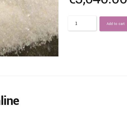
Quantity
Add to cart
line