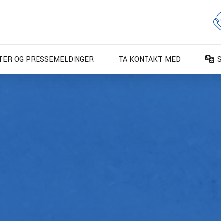
TER OG PRESSEMELDINGER
TA KONTAKT MED
D
D
E
E
F
F
I
N