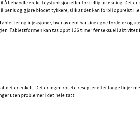
å behandle erektil dysfunksjon eller for tidlig utløsning. Det er oft
penis og gjøre blodet tykkere, slik at det kan forbli oppreist i le
tabletter og injeksjoner, hver av dem har sine egne fordeler og u
ien. Tablettformen kan tas opptil 36 timer før seksuell aktivitet f
 at det er enkelt. Det er ingen rotete resepter eller lange linjer m
nger uten problemer i det hele tatt.