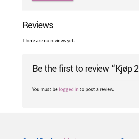
€3,200.00
multiple
variants.
The
Reviews
options
may
There are no reviews yet.
be
chosen
on
Be the first to review “Kjøp
the
product
page
You must be
logged in
to post a review.