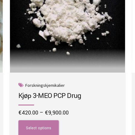
Forskningskjemikalier
Kjøp 3-MEO PCP Drug
Price
€
420.00
–
€
9,900.00
range:
This
€420.00
product
Select options
through
has