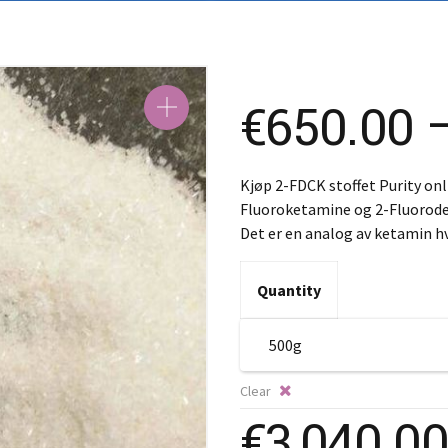
S
S
€
650.00
Kjøp 2-FDCK stoffet Purity on
Fluoroketamine og 2-Fluorodes
Det er en analog av ketamin h
Quantity
Clear
€
3,040.00