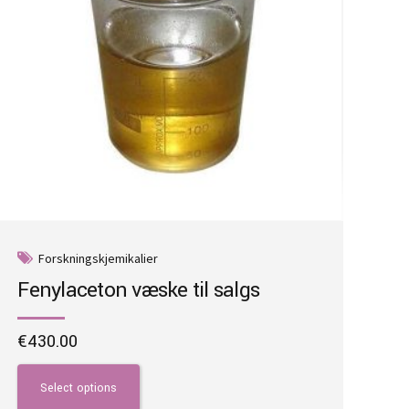
Forskningskjemikalier
Fenylaceton væske til salgs
€
430.00
This
product
Select options
has