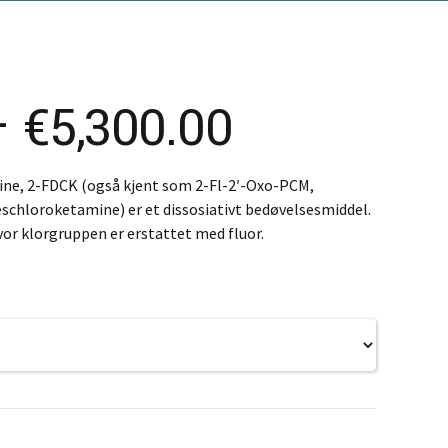
K – Slovenčina
L – Slovenščina
中文 (简体)
Price
–
€
5,300.00
range:
line, 2-FDCK (også kjent som 2-Fl-2′-Oxo-PCM,
chloroketamine) er et dissosiativt bedøvelsesmiddel.
€650.00
vor klorgruppen er erstattet med fluor.
through
€5,300.00