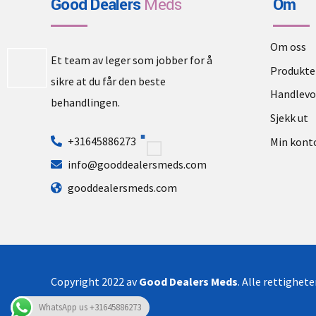
Good Dealers
Meds
Om
Om oss
Et team av leger som jobber for å
Produkte
sikre at du får den beste
Handlev
behandlingen.
Sjekk ut
+31645886273
Min kont
info@gooddealersmeds.com
gooddealersmeds.com
Copyright 2022 av
Good Dealers Meds
. Alle rettighet
WhatsApp us +31645886273