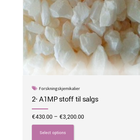
Forskningskjemikalier
2- A1MP stoff til salgs
Price
€
430.00
–
€
3,200.00
range:
This
€430.00
product
Select options
through
has