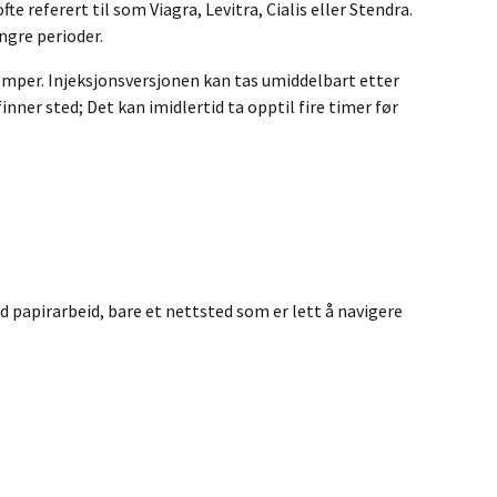
e referert til som Viagra, Levitra, Cialis eller Stendra.
ngre perioder.
lemper. Injeksjonsversjonen kan tas umiddelbart etter
inner sted; Det kan imidlertid ta opptil fire timer før
ed papirarbeid, bare et nettsted som er lett å navigere