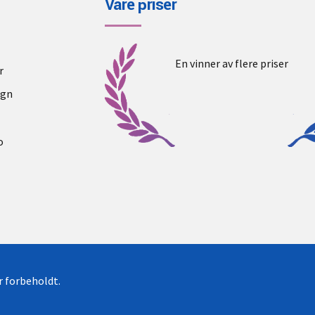
Våre priser
En vinner av flere priser
r
ogn
o
er forbeholdt.