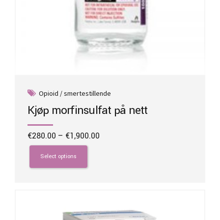
Opioid / smertestillende
Kjøp morfinsulfat på nett
Price
€
280.00
–
€
1,900.00
range:
This
€280.00
product
Select options
through
has
€1,900.00
multiple
variants.
The
options
may