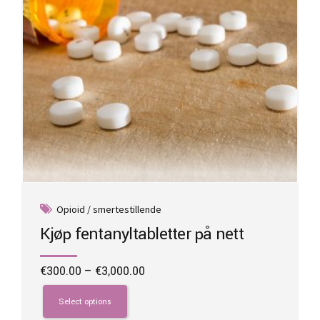
the
product
page
Opioid / smertestillende
Kjøp fentanyltabletter på nett
Price
€
300.00
–
€
3,000.00
range:
This
€300.00
product
Select options
through
has