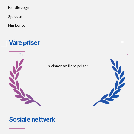
Handlevogn
Sjekk ut
Min konto
Våre priser
En vinner av flere priser
Sosiale nettverk