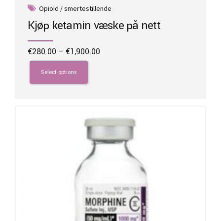
Opioid / smertestillende
Kjøp ketamin væske på nett
Price
€
280.00
–
€
1,900.00
range:
This
€280.00
product
Select options
through
has
€1,900.00
multiple
variants.
The
options
may
be
chosen
on
the
product
page