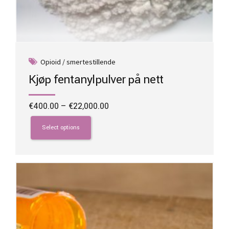
Opioid / smertestillende
Kjøp fentanylpulver på nett
Price
€
400.00
–
€
22,000.00
range:
This
€400.00
product
Select options
through
has
€22,000.00
multiple
variants.
The
options
may
be
chosen
on