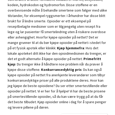
kodein, hydrokodon og hydromorfon. Disse stoffene er en
overbevisende måte å behandle smertene som følger med ulike
tilstander, for eksempel ryggsmerter. I århundrer har disse blitt
brukt for å lindre smerte. Opioider er ett eksempel på
reseptbelagte medisiner som er tilgjengelig uten resept fra
lege og lar pasienter få smertelindring uten å risikere overdose
eller avhengighet. Hvorfor kjøpe opioider på nettet? Det er
mange grunner til at du bør kjøpe opioider på nettet i stedet for
på et fysisk apotek eller klinikk:
Kjøp hjemmefra
: Hvis det
lokale apoteket ditt ikke har den opioidmedisinen du trenger, er
det et godt alternativ å kjøpe opioider på nettet.
Primefritt
kjøp
: Du trenger ikke å håndtere noe problem når du prøver å
kjøpe disse stoffene.
Konkurransedyktig pris
: Du kan også
kjøpe opioider på nettet fra anerkjente leverandører som tilbyr
konkurransedyktige priser på alle produktene deres. Hvor kan
jeg kjøpe de beste opioidene? Du ser etter smertestillende eller
opioider på nettet. Vi er her for å hjelpe! Vi har de beste prisene
på smertestillende opioider, så du kan være trygg på at du får
det beste tilbudet. Kjøp opioider online i dag for å spare penger
og levere pillene på døren.