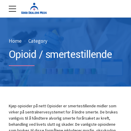
Home
Category
Opioid / smertestillende
Kjøp opioider på nett Opioider er smertestillende midler som
virker på sentralnervesystemet for å lindre smerte. De brukes
vanligvis til å håndtere alvorlig smerte forårsaket av kreft,
behandling ved livets slutt og skader. De vanligste opioidene
som brukes til disse formålene inkluderer morfin, oksykodon,