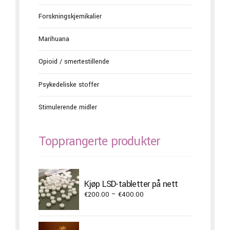
Forskningskjemikalier
Marihuana
Opioid / smertestillende
Psykedeliske stoffer
Stimulerende midler
Topprangerte produkter
Kjøp LSD-tabletter på nett
Price
€
200.00
–
€
400.00
range:
€200.00
through