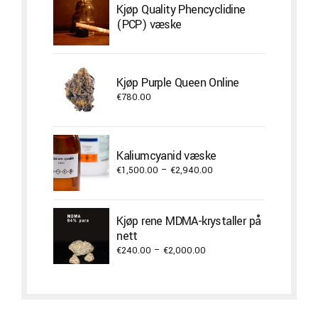
Kjøp Quality Phencyclidine
€400.00
(PCP) væske
Kjøp Purple Queen Online
€
780.00
Kaliumcyanid væske
Price
€
1,500.00
–
€
2,940.00
range:
€1,500.00
through
Kjøp rene MDMA-krystaller på
€2,940.00
nett
Price
€
240.00
–
€
2,000.00
range:
€240.00
through
€2,000.00