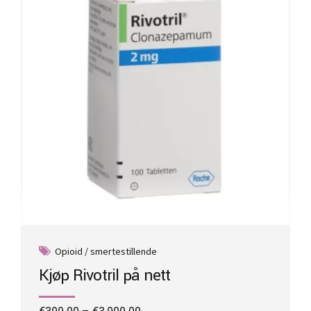
be
chosen
on
the
product
page
Opioid / smertestillende
Kjøp Rivotril på nett