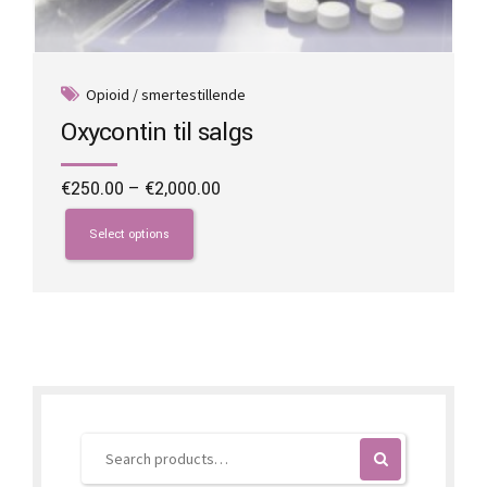
Opioid / smertestillende
Oxycontin til salgs
Price
€
250.00
–
€
2,000.00
range:
This
€250.00
product
Select options
through
has
€2,000.00
multiple
variants.
The
options
may
be
chosen
on
the
product