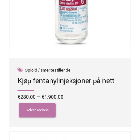
Opioid / smertestillende
Kjøp fentanylinjeksjoner på nett
Price
€
280.00
–
€
1,900.00
range:
This
€280.00
product
Select options
through
has
€1,900.00
multiple
variants.
The