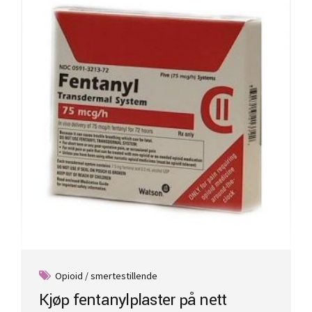
options
may
be
chosen
on
the
product
page
Opioid / smertestillende
Kjøp fentanylplaster på nett