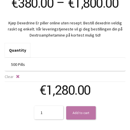
Pr
€
380.00
–
€
1,800.00
ra
Kjøp Dexedrine Er piller online uten resept. Bestill dexedrin veldig
€
raskt og enkelt. Vår leveringstjeneste vil gi deg bestillingen din på
Dextroamphetamine på kortest mulig tid!
t
Quantity
€1
Clear
€
1,280.00
Quantity
Add to cart