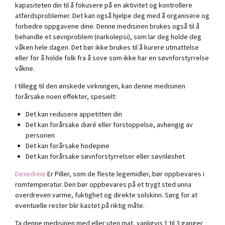
kapasiteten din til å fokusere på en aktivitet og kontrollere
atferdsproblemer. Det kan også hjelpe deg med å organisere og
forbedre oppgavene dine. Denne medisinen brukes også til å
behandle et søvnproblem (narkolepsi), som lar deg holde deg
våken hele dagen. Det bør ikke brukes til å kurere utmattelse
eller for å holde folk fra å sove som ikke har en søvnforstyrrelse
våkne.
I tillegg til den ønskede virkningen, kan denne medisinen
forårsake noen effekter, spesielt:
Det kan redusere appetitten din
Det kan forårsake diaré eller forstoppelse, avhengig av
personen
Det kan forårsake hodepine
Det kan forårsake søvnforstyrrelser eller søvnløshet
Dexedrine
Er Piller, som de fleste legemidler, bør oppbevares i
romtemperatur. Den bør oppbevares på et trygt sted unna
overdreven varme, fuktighet og direkte solskinn. Sørg for at
eventuelle rester blir kastet på riktig måte.
Ta denne medisinen med eller uten mat, vanligvis 1 til 3 ganger