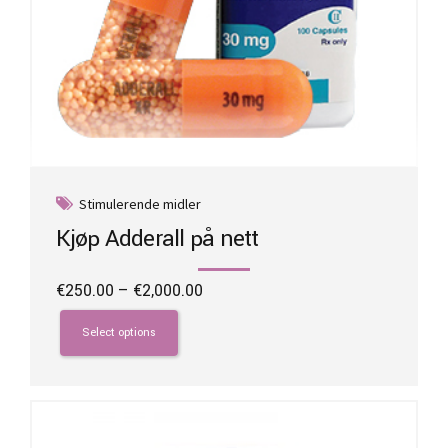
Stimulerende midler
Kjøp Adderall på nett
Price
€
250.00
–
€
2,000.00
range:
This
€250.00
product
Select options
through
has
€2,000.00
multiple
variants.
The
options