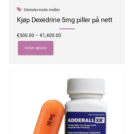
Stimulerende midler
Kjøp Dexedrine 5mg piller på nett
Price
€
300.00
–
€
1,400.00
range:
This
€300.00
product
Select options
through
has
€1,400.00
multiple
variants.
The
options
may
be
chosen
on
the
product
page