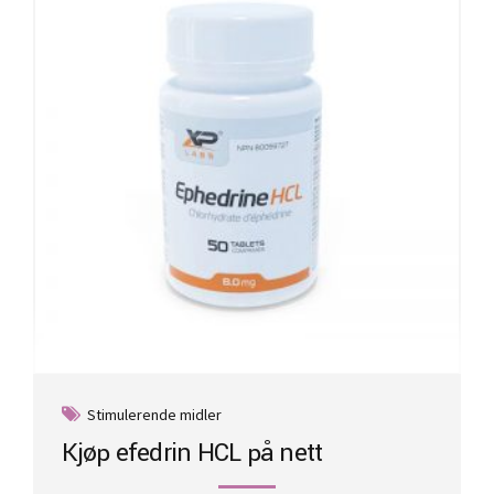
may
be
chosen
on
the
product
page
Stimulerende midler
Kjøp efedrin HCL på nett