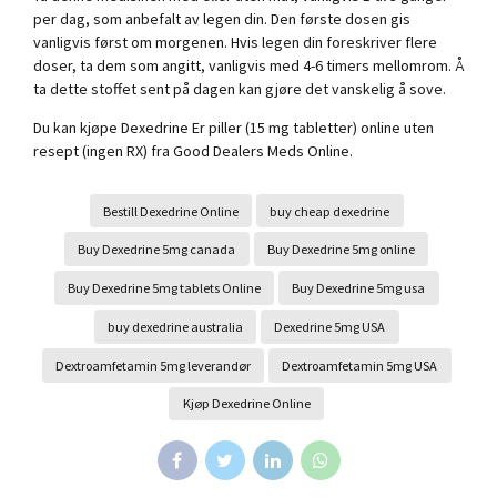
per dag, som anbefalt av legen din. Den første dosen gis
vanligvis først om morgenen. Hvis legen din foreskriver flere
doser, ta dem som angitt, vanligvis med 4-6 timers mellomrom. Å
ta dette stoffet sent på dagen kan gjøre det vanskelig å sove.
Du kan kjøpe Dexedrine Er piller (15 mg tabletter) online uten
resept (ingen RX) fra Good Dealers Meds Online.
Bestill Dexedrine Online
buy cheap dexedrine
Buy Dexedrine 5mg canada
Buy Dexedrine 5mg online
Buy Dexedrine 5mg tablets Online
Buy Dexedrine 5mg usa
buy dexedrine australia
Dexedrine 5mg USA
Dextroamfetamin 5mg leverandør
Dextroamfetamin 5mg USA
Kjøp Dexedrine Online