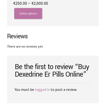
Price
€
250.00
–
€
2,000.00
range:
This
€250.00
product
Select options
through
has
€2,000.00
multiple
variants.
The
Reviews
options
may
There are no reviews yet.
be
chosen
on
the
Be the first to review “Buy
product
Dexedrine Er Pills Online”
page
You must be
logged in
to post a review.