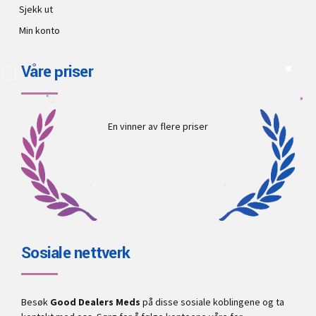
Sjekk ut
Min konto
Våre priser
En vinner av flere priser
Sosiale nettverk
Besøk
Good Dealers Meds
på disse sosiale koblingene og ta