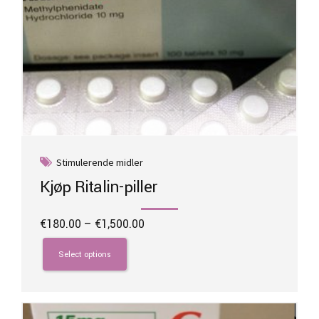
Stimulerende midler
Kjøp Ritalin-piller
Price
€
180.00
–
€
1,500.00
range:
This
€180.00
product
Select options
through
has
€1,500.00
multiple
variants.
The