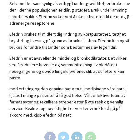
Selv om det sannsynligvis er trygt under graviditet, er bruken av
den i denne populasjonen er dårlig studert. Bruk under amming
anbefales ikke. Efedrin virker ved å øke aktiviteten til de α- og β-
adrenerge reseptorene.
Efedrin brukes til midlertidig lindring av kortpustethet, tetthet i
brystet og hvesing på grunn av bronkial astma. Efedrin kan også
brukes for andre tilstander som bestemmes av legen din.
Efedrin er et avsvellende middel og bronkodilatator. Det virker
ved å redusere hevelse og sammentrekning av blodårer i
nesegangene og utvide lungeluftveiene, slik at du lettere kan
puste.
med erfaring og den genuine naturen til medisinene våre har vi
hjulpet mange pasienter å få god helse. Vårt effektive team av
farmasøyter og teknikere streber etter å yte rask og vennlig
service. Kvalitet og nøyaktighet er verdier vi nekter å gå på
akkord med. kjøp efedrin på nett