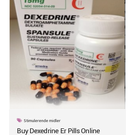
options
may
be
chosen
on
the
product
page
Stimulerende midler
Buy Dexedrine Er Pills Online