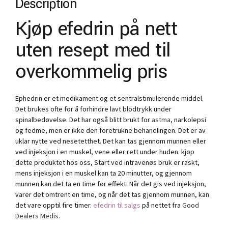
Description
Kjøp efedrin på nett
uten resept med til
overkommelig pris
Ephedrin er et medikament og et sentralstimulerende middel.
Det brukes ofte for å forhindre lavt blodtrykk under
spinalbedøvelse. Det har også blitt brukt for
astma
, narkolepsi
og fedme, men er ikke den foretrukne behandlingen. Det er av
uklar nytte ved nesetetthet. Det kan tas gjennom munnen eller
ved injeksjon i en muskel, vene eller rett under huden. kjøp
dette produktet hos oss, Start ved intravenøs bruk er raskt,
mens injeksjon i en muskel kan ta 20 minutter, og gjennom
munnen kan det ta en time før effekt. Når det gis ved injeksjon,
varer det omtrent en time, og når det tas gjennom munnen, kan
det vare opptil fire timer.
efedrin til salgs
på nettet fra
Good
Dealers Medis
.