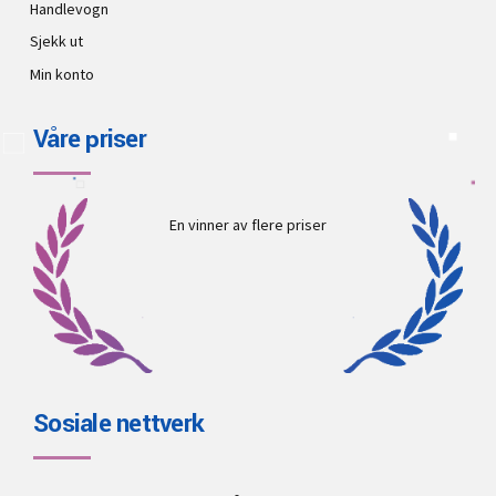
Handlevogn
Sjekk ut
Min konto
Våre priser
En vinner av flere priser
Sosiale nettverk