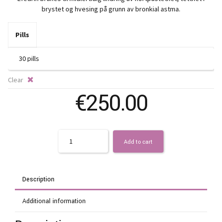
€
brystet og hvesing på grunn av bronkial astma.
t
Pills
€
Clear
€
250.00
Quantity
Add to cart
Description
Additional information