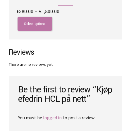
Price
€
380.00
–
€
1,800.00
range:
This
€380.00
product
Select options
through
has
€1,800.00
multiple
variants.
The
Reviews
options
may
There are no reviews yet.
be
chosen
on
the
Be the first to review “Kjøp
product
efedrin HCL på nett”
page
You must be
logged in
to post a review.