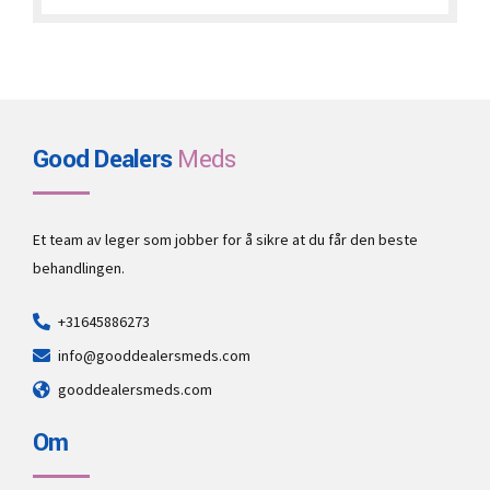
through
€2,000.00
Good Dealers
Meds
Et team av leger som jobber for å sikre at du får den beste
behandlingen.
+31645886273
info@gooddealersmeds.com
gooddealersmeds.com
Om