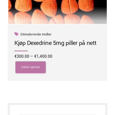
Stimulerende midler
Kjøp Dexedrine 5mg piller på nett
Price
€
300.00
–
€
1,400.00
range:
This
€300.00
product
Select options
through
has
€1,400.00
multiple
variants.
The
options
may
be
chosen