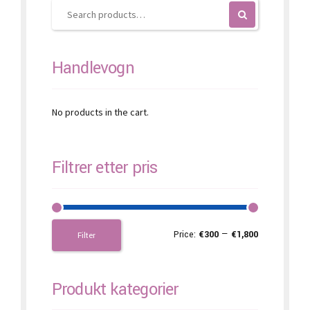
on
the
product
page
Handlevogn
No products in the cart.
Filtrer etter pris
Price:
€300
—
€1,800
Filter
Produkt kategorier