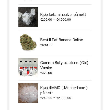
€280.00
through
Kjøp ketaminpulver på nett
€1,900.00
Price
€
205.00
–
€
4,500.00
range:
€205.00
through
Bestill Fat Banana Online
€4,500.00
€
690.00
Gamma Butyrolactone (Gbl)
Væske
€
370.00
Kjøp 4MMC ( Mephedrone )
på nett
Price
€
240.00
–
€
2,000.00
range:
€240.00