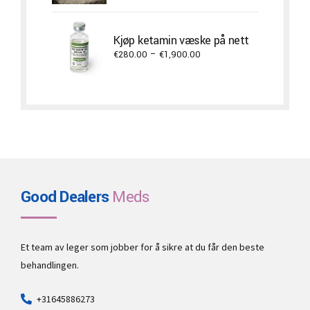
€650.00
through
Kjøp ketamin væske på nett
€5,300.00
Price
€
280.00
–
€
1,900.00
range:
€280.00
through
€1,900.00
Good Dealers
Meds
Et team av leger som jobber for å sikre at du får den beste
behandlingen.
+31645886273