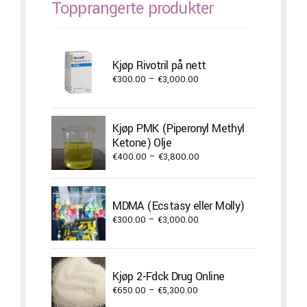
Topprangerte produkter
Kjøp Rivotril på nett
Price
€
300.00
–
€
3,000.00
range:
€300.00
through
Kjøp PMK (Piperonyl Methyl
€3,000.00
Ketone) Olje
Price
€
400.00
–
€
3,800.00
range:
€400.00
through
MDMA (Ecstasy eller Molly)
€3,800.00
Price
€
300.00
–
€
3,000.00
range:
€300.00
through
Kjøp 2-Fdck Drug Online
€3,000.00
Price
€
650.00
–
€
5,300.00
range: