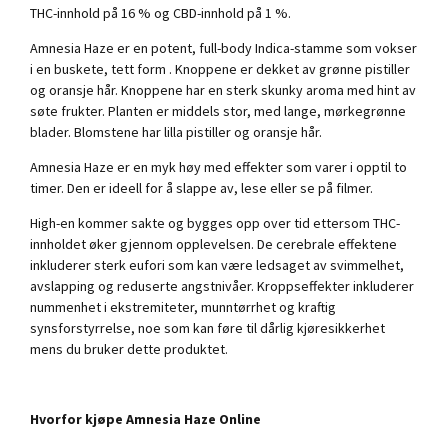
THC-innhold på 16 % og CBD-innhold på 1 %.
Amnesia Haze er en potent, full-body Indica-stamme som vokser
i en buskete, tett form . Knoppene er dekket av grønne pistiller
og oransje hår. Knoppene har en sterk skunky aroma med hint av
søte frukter. Planten er middels stor, med lange, mørkegrønne
blader. Blomstene har lilla pistiller og oransje hår.
Amnesia Haze er en myk høy med effekter som varer i opptil to
timer. Den er ideell for å slappe av, lese eller se på filmer.
High-en kommer sakte og bygges opp over tid ettersom THC-
innholdet øker gjennom opplevelsen. De cerebrale effektene
inkluderer sterk eufori som kan være ledsaget av svimmelhet,
avslapping og reduserte angstnivåer. Kroppseffekter inkluderer
nummenhet i ekstremiteter, munntørrhet og kraftig
synsforstyrrelse, noe som kan føre til dårlig kjøresikkerhet
mens du bruker dette produktet.
Hvorfor kjøpe Amnesia Haze Online