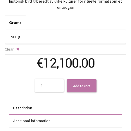
t
historisk blitt tilberedt av ulike kulturer for rituelle formål som et
enteogen
€
Grams
Clear
€
12,100.00
Quantity
Add to cart
Description
Additional information