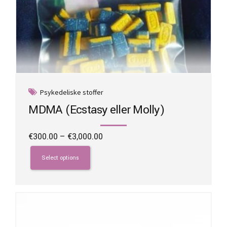
Psykedeliske stoffer
MDMA (Ecstasy eller Molly)
Price
€
300.00
–
€
3,000.00
range:
This
€300.00
product
Select options
through
has
€3,000.00
multiple
variants.
The
options
may