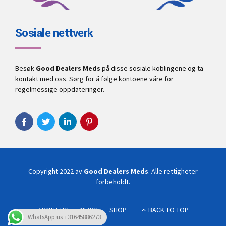
Sosiale nettverk
Besøk
Good Dealers Meds
på disse sosiale koblingene og ta
kontakt med oss. Sørg for å følge kontoene våre for
regelmessige oppdateringer.
Copyright 2022 av
Good Dealers Meds
. Alle rettigheter
forbeholdt.
ABOUT US
NEWS
SHOP
BACK TO TOP
WhatsApp us +31645886273