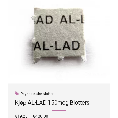
be
chosen
on
the
product
page
Psykedeliske stoffer
Kjøp AL-LAD 150mcg Blotters
Price
€
19.20
–
€
480.00