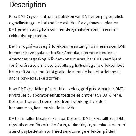
Description
Kjøp DMT Crystal online fra butikken vår. DMT er en psykedelisk
og hallusinogene forbindelse avledet fra Ayahuasca-planten.
DMT er et naturlig forekommende kjemikalie som finnes i en
rekke dyr og planter.
Det har også vist seg å forekomme naturlig hos mennesker. DMT
kommer hovedsakelig fra Sør-Amerika, nærmere bestemt
Amazonas regnskog. Når det konsumeres, har DMT vært kjent
for å forårsake en rekke visuelle og hallusinogene effekter. Det
har også vært kjent for å gi alle de mentale helsefordelene til
andre psykedeliske stoffer.
Kjøp DMT-krystaller på nett til en veldig god pris. Vi har kun DMT-
krystaller til laboratoriebruk fordi de er omtrent 98,98 % rene.
Dette indikerer at den er ekstremt sterk og, hvis den
konsumeres, kan den skade individet.
DMT-krystaller til salgs i Europa. Dette er DMT i krystallform. DMT
Crystals er en forkortelse for N, N-Dimethyltryptamine. Det er et
sterkt psykedelisk stoff med serotonerge effekter på den