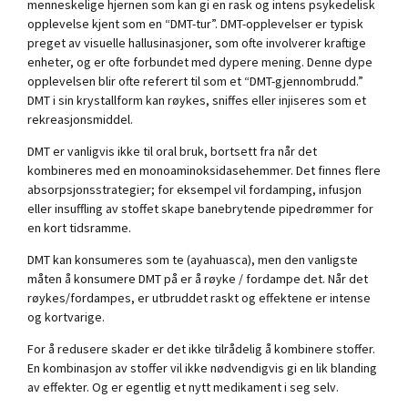
menneskelige hjernen som kan gi en rask og intens psykedelisk
opplevelse kjent som en “DMT-tur”. DMT-opplevelser er typisk
preget av visuelle hallusinasjoner, som ofte involverer kraftige
enheter, og er ofte forbundet med dypere mening. Denne dype
opplevelsen blir ofte referert til som et “DMT-gjennombrudd.”
DMT i sin krystallform kan røykes, sniffes eller injiseres som et
rekreasjonsmiddel.
DMT er vanligvis ikke til oral bruk, bortsett fra når det
kombineres med en monoaminoksidasehemmer. Det finnes flere
absorpsjonsstrategier; for eksempel vil fordamping, infusjon
eller insuffling av stoffet skape banebrytende pipedrømmer for
en kort tidsramme.
DMT kan konsumeres som te (ayahuasca), men den vanligste
måten å konsumere DMT på er å røyke / fordampe det. Når det
røykes/fordampes, er utbruddet raskt og effektene er intense
og kortvarige.
For å redusere skader er det ikke tilrådelig å kombinere stoffer.
En kombinasjon av stoffer vil ikke nødvendigvis gi en lik blanding
av effekter. Og er egentlig et nytt medikament i seg selv.