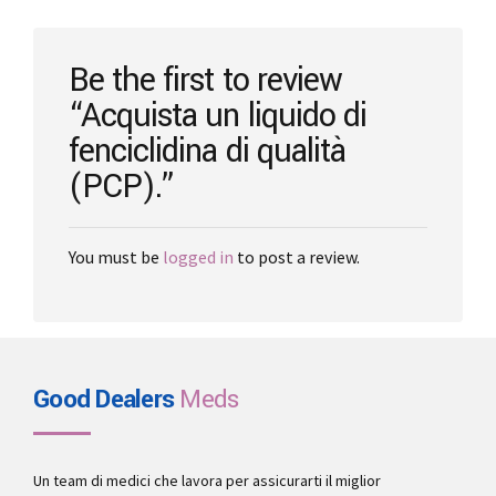
chosen
on
the
Be the first to review
product
“Acquista un liquido di
page
fenciclidina di qualità
(PCP).”
You must be
logged in
to post a review.
Good Dealers
Meds
Un team di medici che lavora per assicurarti il miglior