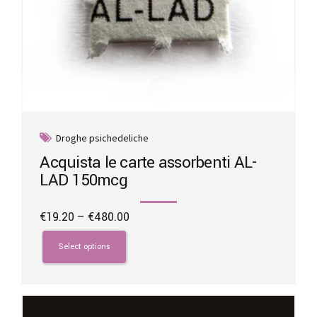
Droghe psichedeliche
Acquista le carte assorbenti AL-
LAD 150mcg
Price
€
19.20
–
€
480.00
range:
This
€19.20
product
Select options
through
has
€480.00
multiple
variants.
The