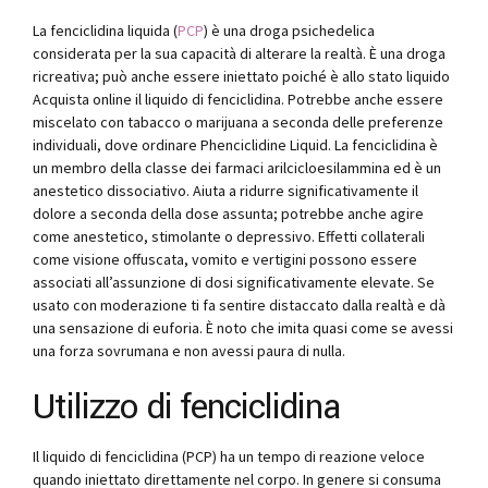
La fenciclidina liquida (
PCP
) è una droga psichedelica
considerata per la sua capacità di alterare la realtà. È una droga
ricreativa; può anche essere iniettato poiché è allo stato liquido
Acquista online il liquido di fenciclidina. Potrebbe anche essere
miscelato con tabacco o marijuana a seconda delle preferenze
individuali, dove ordinare Phenciclidine Liquid. La fenciclidina è
un membro della classe dei farmaci arilcicloesilammina ed è un
anestetico dissociativo. Aiuta a ridurre significativamente il
dolore a seconda della dose assunta; potrebbe anche agire
come anestetico, stimolante o depressivo. Effetti collaterali
come visione offuscata, vomito e vertigini possono essere
associati all’assunzione di dosi significativamente elevate. Se
usato con moderazione ti fa sentire distaccato dalla realtà e dà
una sensazione di euforia. È noto che imita quasi come se avessi
una forza sovrumana e non avessi paura di nulla.
Utilizzo di fenciclidina
Il liquido di fenciclidina (PCP) ha un tempo di reazione veloce
quando iniettato direttamente nel corpo. In genere si consuma