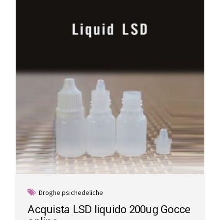
options
may
be
chosen
on
the
product
page
Droghe psichedeliche
Acquista LSD liquido 200ug Gocce