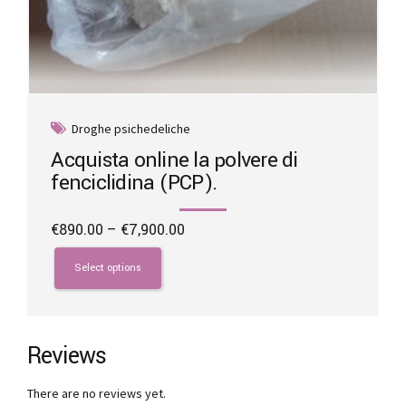
Droghe psichedeliche
Acquista online la polvere di
fenciclidina (PCP).
Price
€
890.00
–
€
7,900.00
range:
This
€890.00
product
Select options
through
has
€7,900.00
multiple
variants.
The
Reviews
options
may
There are no reviews yet.
be