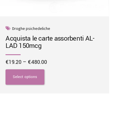
Droghe psichedeliche
Acquista le carte assorbenti AL-
LAD 150mcg
Price
€
19.20
–
€
480.00
range:
This
€19.20
product
Select options
through
has
€480.00
multiple
variants.
The
options
may
be