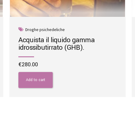
Droghe psichedeliche
Acquista il liquido gamma
idrossibutirrato (GHB).
€
280.00
Add to cart