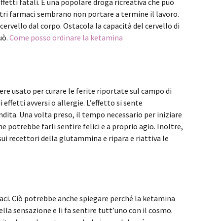
fetti fatali. È una popolare droga ricreativa che può
ltri farmaci sembrano non portare a termine il lavoro.
ervello dal corpo. Ostacola la capacità del cervello di
uò.
Come posso ordinare la ketamina
ere usato per curare le ferite riportate sul campo di
ffetti avversi o allergie. L’effetto si sente
dita. Una volta preso, il tempo necessario per iniziare
potrebbe farli sentire felici e a proprio agio. Inoltre,
ui recettori della glutammina e ripara e riattiva le
ficaci. Ciò potrebbe anche spiegare perché la ketamina
lla sensazione e li fa sentire tutt’uno con il cosmo.