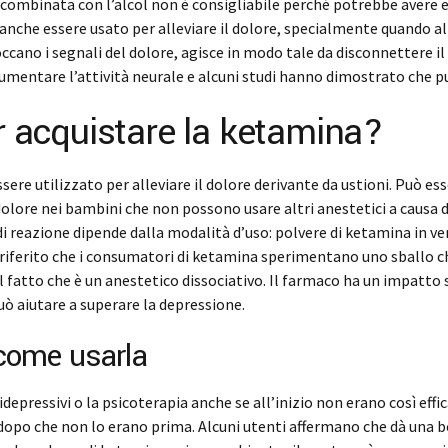
 combinata con l’alcol non è consigliabile perché potrebbe avere ef
anche essere usato per alleviare il dolore, specialmente quando a
ano i segnali del dolore, agisce in modo tale da disconnettere il c
aumentare l’attività neurale e alcuni studi hanno dimostrato che p
er acquistare la ketamina?
ere utilizzato per alleviare il dolore derivante da ustioni. Può ess
olore nei bambini che non possono usare altri anestetici a causa di e
 reazione dipende dalla modalità d’uso: polvere di ketamina in ven
 riferito che i consumatori di ketamina sperimentano uno sballo che 
l fatto che è un anestetico dissociativo. Il farmaco ha un impatto s
può aiutare a superare la depressione.
come usarla
idepressivi o la psicoterapia anche se all’inizio non erano così ef
a dopo che non lo erano prima. Alcuni utenti affermano che dà una be