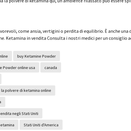
 la polvere di ketamina qui, un ambiente rilassato può essere spi
avorevoli, come ansia, vertigini o perdita di equilibrio. È anche un
ne. Ketamina in vendita Consulta i nostri medici per un consiglio 
nline
buy Ketamine Powder
e Powder online usa
canada
la polvere di ketamina online
a
endita negli Stati Uniti
 ketamina
Stati Uniti d'America