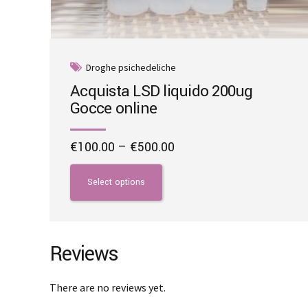
Droghe psichedeliche
Acquista LSD liquido 200ug
Gocce online
Price
€
100.00
–
€
500.00
range:
This
€100.00
product
Select options
through
has
€500.00
multiple
variants.
The
Reviews
options
may
There are no reviews yet.
be