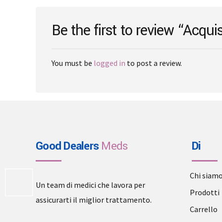
chosen
on
Be the first to review “Acqui
the
product
page
You must be
logged in
to post a review.
Good Dealers
Meds
Di
Chi siam
Un team di medici che lavora per
Prodotti
assicurarti il miglior trattamento.
Carrello