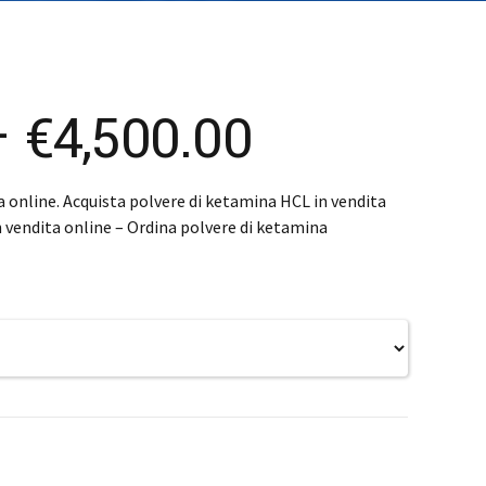
čina
čina
Price
–
€
4,500.00
range:
a online. Acquista polvere di ketamina HCL in vendita
n vendita online – Ordina polvere di ketamina
€205.00
through
€4,500.00