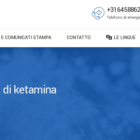
+31645886
Telefono di emergen
E E COMUNICATI STAMPA
CONTATTO
LE LINGUE
DA – Dansk
DE – Deuts
EN – English
ES – Españo
e di ketamina
FR – França
FI – Suomi
IT – Italiano
NO – Norsk 