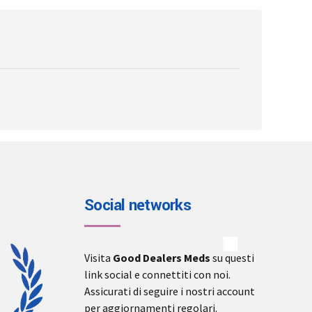
chosen
on
the
product
page
Social networks
Visita
Good Dealers Meds
su questi
link social e connettiti con noi.
Assicurati di seguire i nostri account
per aggiornamenti regolari.