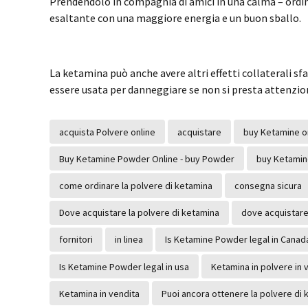
Prendendolo in compagnia di amici in una calma – ordina
esaltante con una maggiore energia e un buon sballo.
La ketamina può anche avere altri effetti collaterali sf
essere usata per danneggiare se non si presta attenzio
acquista Polvere online
acquistare
buy Ketamine o
Buy Ketamine Powder Online - buy Powder
buy Ketamin
come ordinare la polvere di ketamina
consegna sicura
Dove acquistare la polvere di ketamina
dove acquistare 
fornitori
in linea
Is Ketamine Powder legal in Canad
Is Ketamine Powder legal in usa
Ketamina in polvere in v
Ketamina in vendita
Puoi ancora ottenere la polvere di