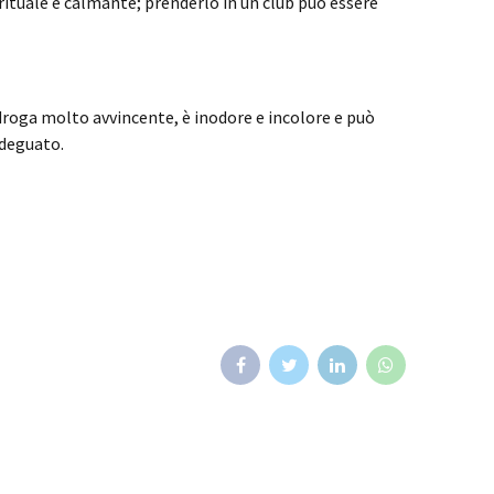
rituale e calmante; prenderlo in un club può essere
a droga molto avvincente, è inodore e incolore e può
adeguato.