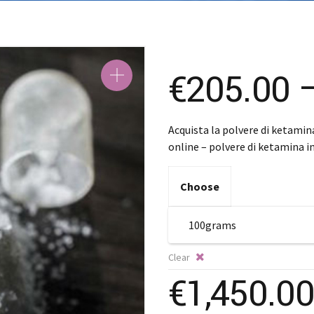
SK – Sloven
SL – Slovenš
中文 (简体)
€
205.00
Acquista la polvere di ketamin
online – polvere di ketamina i
Choose
Clear
€
1,450.00