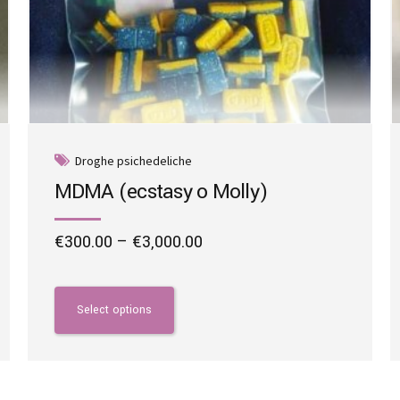
Droghe psichedeliche
MDMA (ecstasy o Molly)
Price
€
300.00
–
€
3,000.00
range:
This
€300.00
product
through
has
Select options
€3,000.00
multiple
variants.
The
options