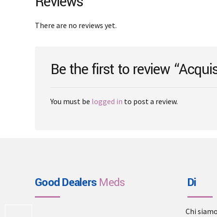
Reviews
options
may
There are no reviews yet.
be
chosen
on
Be the first to review “Acqu
the
product
page
You must be
logged in
to post a review.
Good Dealers
Meds
Di
Chi siam