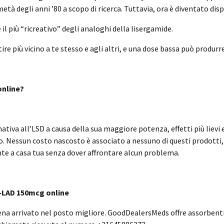
età degli anni ’80 a scopo di ricerca. Tuttavia, ora è diventato disp
 più “ricreativo” degli analoghi della lisergamide.
più vicino a te stesso e agli altri, e una dose bassa può produrre 
online?
iva all’LSD a causa della sua maggiore potenza, effetti più lievi 
ro. Nessun costo nascosto è associato a nessuno di questi prodotti
te a casa tua senza dover affrontare alcun problema.
L-LAD 150mcg online
pena arrivato nel posto migliore. GoodDealersMeds offre assorbenti