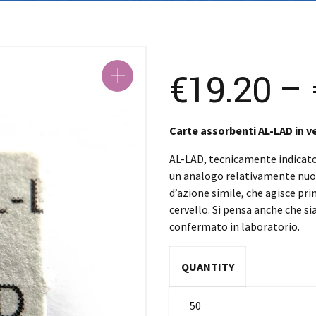
SK – Sloven
SL – Slovenš
中文 (简体)
€
19.20
–
Carte assorbenti AL-LAD in v
AL-LAD, tecnicamente indicato 
un analogo relativamente nuo
d’azione simile, che agisce pr
cervello. Si pensa anche che s
confermato in laboratorio.
QUANTITY