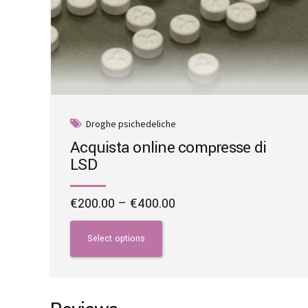
Droghe psichedeliche
Acquista online compresse di
LSD
Price
€
200.00
–
€
400.00
range:
This
€200.00
product
Select options
through
has
€400.00
multiple
variants.
The