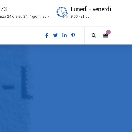
273
Lunedì - venerdì
za 24 ore su 24, 7 giorni su 7
9:00 - 21:00
0
ch
l
is
bokmål