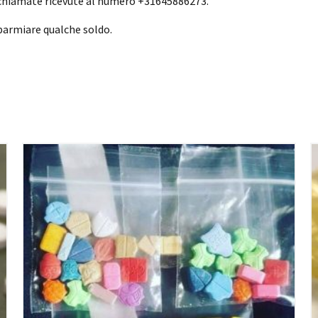
 chiamate ricevute al numero +31645886273.
parmiare qualche soldo.