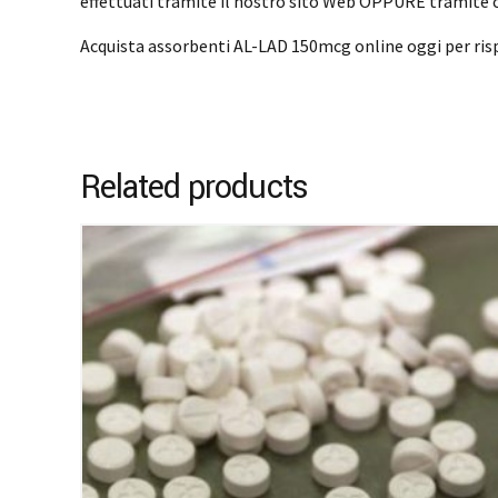
effettuati tramite il nostro sito Web OPPURE tramite
Acquista assorbenti AL-LAD 150mcg online oggi per ris
Related products