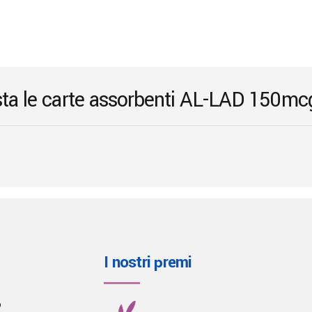
may
be
chosen
on
the
ista le carte assorbenti AL-LAD 150mc
product
page
I nostri premi
o