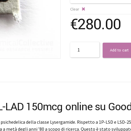
Clear
€
280.00
Quantity
Add to cart
AL-LAD 150mcg online su Good
chedelica della classe Lysergamide. Rispetto a 1P-LSD e LSD-25, ha
a a metà degli anni ’80 a scopo di ricerca. Questo è stato sviluppat