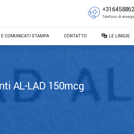
+31645886
Telefono di emergen
E E COMUNICATI STAMPA
CONTATTO
LE LINGUE
DA – Dansk
DE – Deuts
EN – English
ES – Españo
enti AL-LAD 150mcg
FR – França
FI – Suomi
IT – Italiano
NO – Norsk 