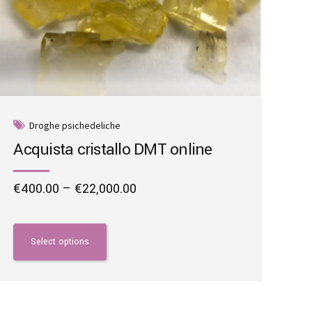
Droghe psichedeliche
Acquista cristallo DMT online
Price
€
400.00
–
€
22,000.00
range:
This
€400.00
product
through
has
Select options
€22,000.00
multiple
variants.
The
options