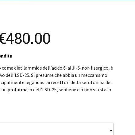
čina
čina
Price
€
480.00
range:
endita
€19.20
come dietilammide dell’acido 6-allil-6-nor-lisergico, è
vo dell’LSD-25. Si presume che abbia un meccanismo
through
incipalmente legandosi ai recettori della serotonina del
ia un profarmaco dell’LSD-25, sebbene ciò non sia stato
€480.00